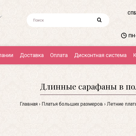
СПБ
ПН-
пании
Доставка
Оплата
Дисконтная система
К
Длинные сарафаны в пол
Главная
Платья больших размеров
Летние плат