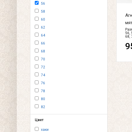
56
58
Аг
60
мят
62
Разм
56, 
64
68, 
9
66
68
70
72
74
76
78
80
82
Цвет
хаки