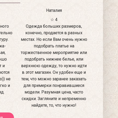
Наталия
☆ 4
ного
Одежда больших размеров,
тельно
конечно, продается в разных
уру.
местах. Но если Вам очень нужно
ка-
подобрать платье на
ая,
торжественное мероприятие или
рошо
подобрать нижнее белье, или
т и
верхнюю одежду, то нужно идти
аются
в этот магазин. Он удобен еще и
)) не
тем, что можно заранее заказать
гко и
для примерки понравившиеся
яд.
модели. Разумная цена, часто
скидки. Загляните и непременно
найдете, то, что нужно!
ОВ