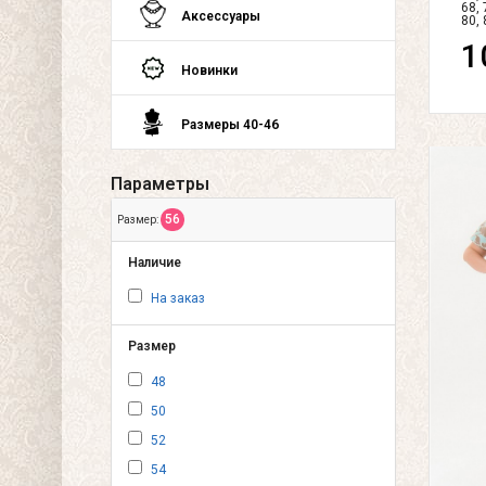
68, 
Аксессуары
80, 
1
Новинки
Размеры 40-46
Параметры
56
Размер:
Наличие
На заказ
Размер
48
50
52
54