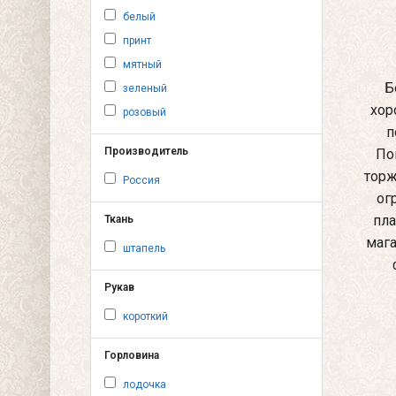
белый
принт
мятный
Б
зеленый
хор
розовый
п
Производитель
По
торж
Россия
ог
пла
Ткань
мага
штапель
Рукав
короткий
Горловина
лодочка