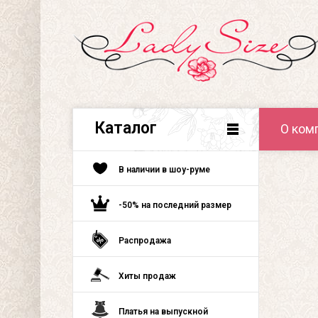
Каталог
О ком
В наличии в шоу-руме
-50% на последний размер
Распродажа
Хиты продаж
Платья на выпускной