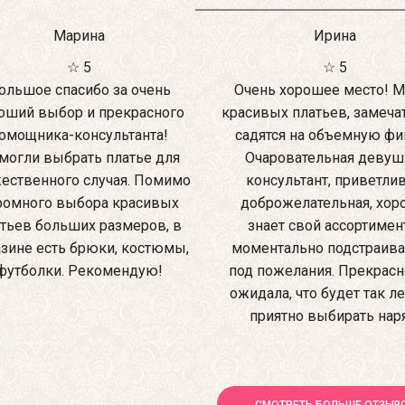
Марина
Ирина
☆ 5
☆ 5
ольшое спасибо за очень
Очень хорошее место! М
оший выбор и прекрасного
красивых платьев, замеча
омощника-консультанта!
садятся на объемную фиг
могли выбрать платье для
Очаровательная девуш
ественного случая. Помимо
консультант, приветлив
ромного выбора красивых
доброжелательная, хо
тьев больших размеров, в
знает свой ассортимен
зине есть брюки, костюмы,
моментально подстраив
футболки. Рекомендую!
под пожелания. Прекрасно
ожидала, что будет так ле
приятно выбирать нар
СМОТРЕТЬ БОЛЬШЕ ОТЗЫВ