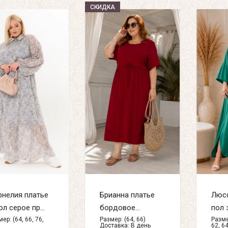
СКИДКА
рнелия платье
Брианна платье
Люсс
ол серое пр...
бордовое...
пол 
ер: (64, 66, 76,
Размер: (64, 66)
Размер
Доставка:
В день
62, 64