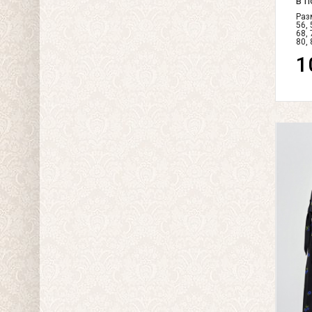
в п
Разм
56, 
68, 
80, 
1