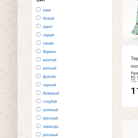
Цвет
хаки
белый
принт
серый
синий
бирюза
Тер
желтый
пол
мятный
Разм
фуксия
60, 
72, 
черный
1
бежевый
голубой
зеленый
красный
лаванда
розовый