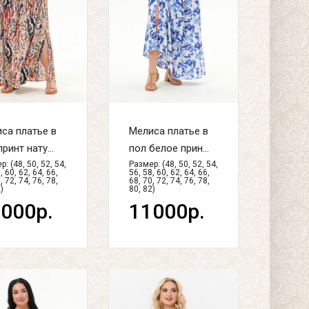
са платье в
Мелиса платье в
ринт нату...
пол белое прин...
: (48, 50, 52, 54,
Размер: (48, 50, 52, 54,
, 60, 62, 64, 66,
56, 58, 60, 62, 64, 66,
, 72, 74, 76, 78,
68, 70, 72, 74, 76, 78,
)
80, 82)
000р.
11000р.