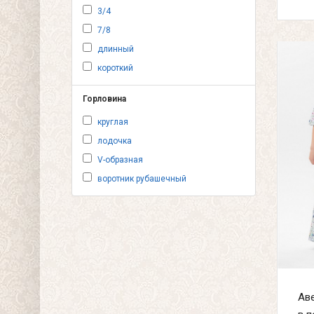
3/4
7/8
длинный
короткий
Горловина
круглая
лодочка
V-образная
воротник рубашечный
Ав