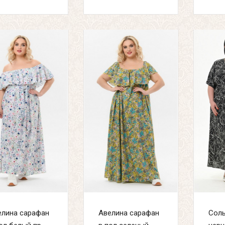
елина сарафан
Авелина сарафан
Соль