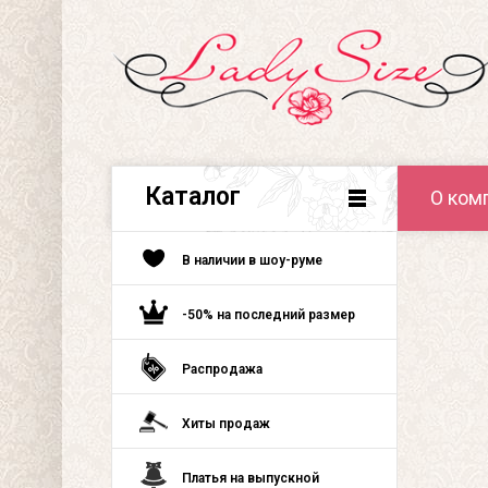
Каталог
О ком
В наличии в шоу-руме
-50% на последний размер
Распродажа
Хиты продаж
Платья на выпускной