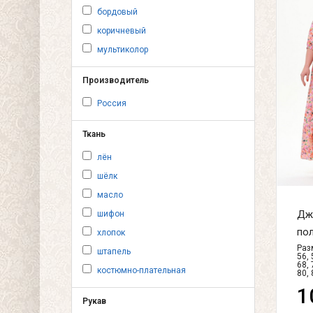
бордовый
коричневый
мультиколор
Производитель
Россия
Ткань
лён
шёлк
масло
Дж
шифон
пол
хлопок
Разм
штапель
56, 
68, 
костюмно-плательная
80, 
1
Рукав