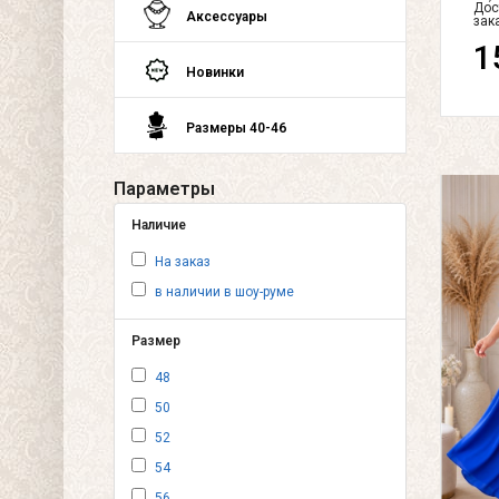
Дос
Аксессуары
зак
1
Новинки
Размеры 40-46
Параметры
Наличие
На заказ
в наличии в шоу-руме
Размер
48
50
52
54
56