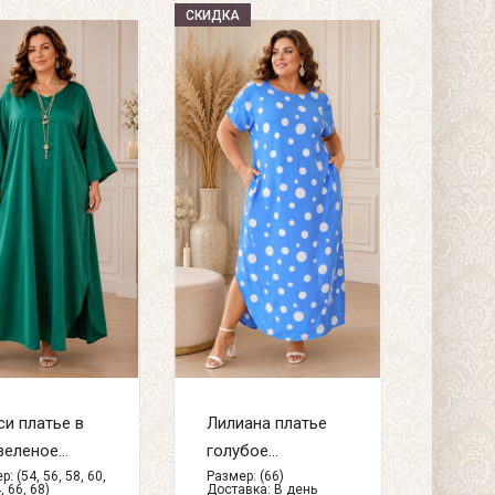
СКИДКА
и платье в
Лилиана платье
зеленое...
голубое...
: (54, 56, 58, 60,
Размер: (66)
, 66, 68)
Доставка:
В день