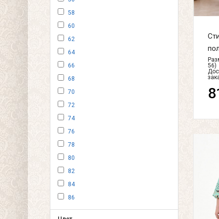
58
60
Сти
62
пол
64
Разм
56)
66
Дос
зак
68
8
70
72
74
76
78
80
82
84
86