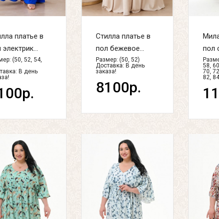
лла платье в
Стилла платье в
Мила
 электрик...
пол бежевое...
пол 
ер: (50, 52, 54,
Размер: (50, 52)
Размер
Доставка:
В день
58, 60
тавка:
В день
заказа!
70, 72
аза!
82, 84
8100р.
100р.
11