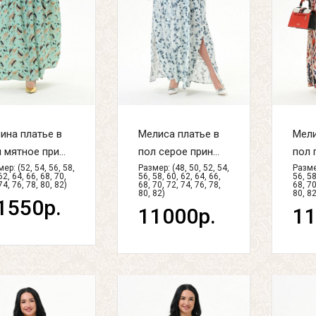
ина платье в
Мелиса платье в
Мели
 мятное при...
пол серое прин...
пол п
ер: (52, 54, 56, 58,
Размер: (48, 50, 52, 54,
Размер
62, 64, 66, 68, 70,
56, 58, 60, 62, 64, 66,
56, 58
74, 76, 78, 80, 82)
68, 70, 72, 74, 76, 78,
68, 70
80, 82)
80, 82
1550р.
11000р.
11