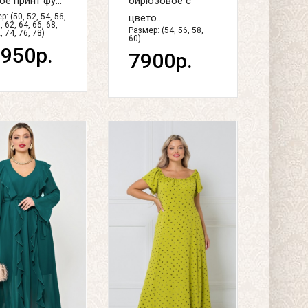
ое принт фу...
бирюзовое с
: (50, 52, 54, 56,
цвето...
, 62, 64, 66, 68,
Размер: (54, 56, 58,
, 74, 76, 78)
60)
950р.
7900р.