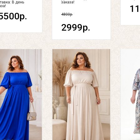
тавка:
В день
заказа!
11
аза!
5500р.
4800р.
2999р.