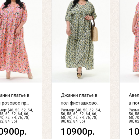
анни платье в
Джанни платье в
Авел
 розовое пр...
пол фисташково...
в по
ер: (48, 50, 52, 54,
Размер: (48, 50, 52, 54,
Размер
58, 60, 62, 64, 66,
56, 58, 60, 62, 64, 66,
56, 58
70, 72, 74, 76, 78,
68, 70, 72, 74, 76, 78,
68, 70
82, 84, 86)
80, 82, 84, 86)
80, 82
0900р.
10900р.
10