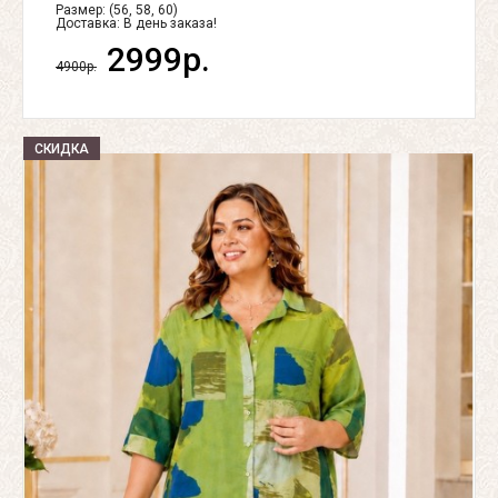
Размер: (56, 58, 60)
Доставка:
В день заказа!
2999р.
4900р.
СКИДКА