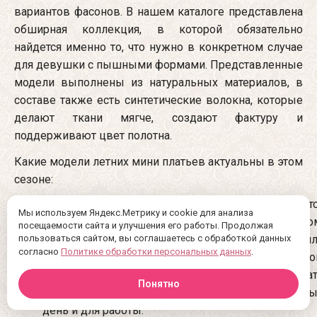
вариантов фасонов. В нашем каталоге представлена
обширная коллекция, в которой обязательно
найдется именно то, что нужно в конкретном случае
для девушки с пышными формами. Представленные
модели выполнены из натуральных материалов, в
составе также есть синтетические волокна, которые
делают ткани мягче, создают фактуру и
поддерживают цвет полотна.
Какие модели летних мини платьев актуальны в этом
сезоне:
Простые, прямого кроя. Такие платья дополняют
Мы используем Яндекс.Метрику и cookie для анализа
декоративными элементами, например, кружево
посещаемости сайта и улучшения его работы. Продолжая
пользоваться сайтом, вы соглашаетесь с обработкой данных
или могут быть без них. Модели с полукруглым и
согласно
Политике обработки персональных данных
.
треугольным вырезом, подходят девушкам с тип
фигуры «яблоко». Помогают замаскироват
Понятно
животик, смотрятся элегантно, подходят на кажд
день и для работы.