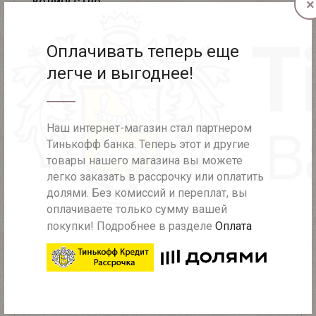
КОЛИЧЕСТВО
×
Оплачивать теперь еще
легче и выгоднее!
Этот и другие товары вы можете приобрести с
Наш интернет-магазин стал партнером
помощью
Тинькофф рассрочки или оплатить долями
!
Тинькофф банка. Теперь этот и другие
Без переплат!
товары нашего магазина вы можете
легко заказать в рассрочку или оплатить
долями. Без комиссий и переплат, вы
оплачиваете только сумму вашей
ВОЗНИКЛИ ВОПРОСЫ ИЛИ СЛОЖНОСТИ?
покупки! Подробнее в разделе
Оплата
8 (812) 981-93-34
ДОСТАВКА ПО САНКТ-ПЕТЕРБУРГУ