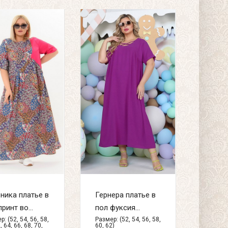
ника платье в
Гернера платье в
ринт во...
пол фуксия...
: (52, 54, 56, 58,
Размер: (52, 54, 56, 58,
, 64, 66, 68, 70,
60, 62)