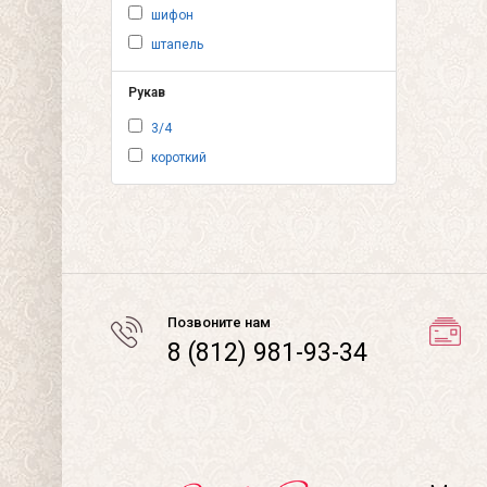
шифон
штапель
Рукав
3/4
короткий
Позвоните нам
8 (812) 981-93-34