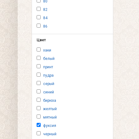
80
82
84
86
Цвет
хаки
белый
принт
пудра
серый
синий
бирюза
желтый
мятный
фуксия
черный