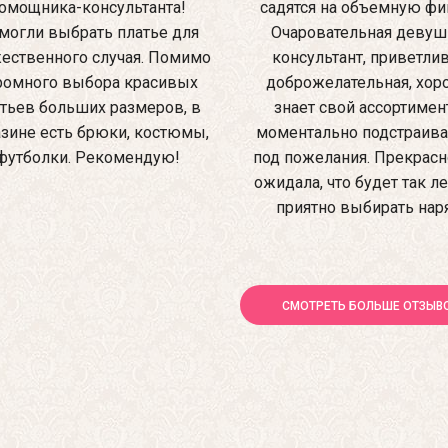
омощника-консультанта!
садятся на объемную фиг
могли выбрать платье для
Очаровательная девуш
ественного случая. Помимо
консультант, приветлив
ромного выбора красивых
доброжелательная, хо
тьев больших размеров, в
знает свой ассортимен
зине есть брюки, костюмы,
моментально подстраив
футболки. Рекомендую!
под пожелания. Прекрасно
ожидала, что будет так ле
приятно выбирать нар
СМОТРЕТЬ БОЛЬШЕ ОТЗЫВ