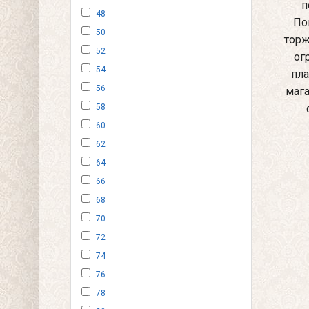
п
48
По
50
торж
52
ог
54
пла
56
мага
58
60
62
64
66
68
70
72
74
76
78