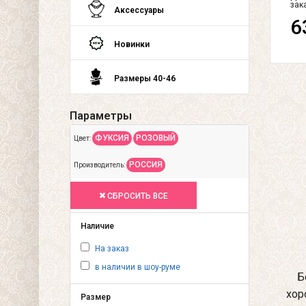
зак
Аксессуары
6
Новинки
Размеры 40-46
Параметры
ФУКСИЯ
РОЗОВЫЙ
Цвет:
РОССИЯ
Производитель:
СБРОСИТЬ ВСЕ
Наличие
На заказ
в наличии в шоу-руме
Б
хор
Размер