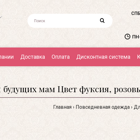
СПБ
ПН-
пании
Доставка
Оплата
Дисконтная система
К
 будущих мам Цвет фуксия, розов
Главная
Повседневная одежда
Дл