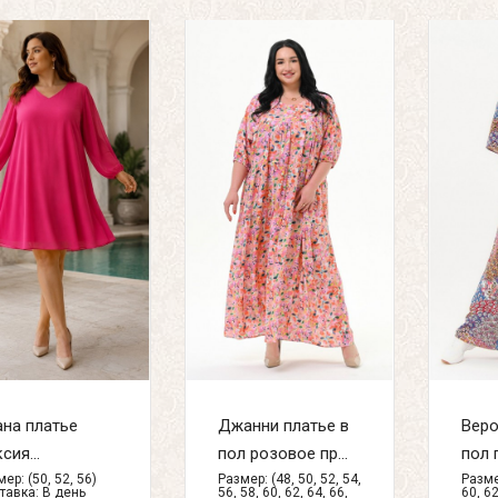
на платье
Джанни платье в
Веро
сия...
пол розовое пр...
пол п
ер: (50, 52, 56)
Размер: (48, 50, 52, 54,
Размер
тавка:
В день
56, 58, 60, 62, 64, 66,
60, 62