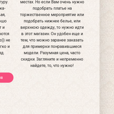
уру.
местах. Но если Вам очень нужно
ка-
подобрать платье на
ая,
торжественное мероприятие или
рошо
подобрать нижнее белье, или
т и
верхнюю одежду, то нужно идти
аются
в этот магазин. Он удобен еще и
)) не
тем, что можно заранее заказать
гко и
для примерки понравившиеся
яд.
модели. Разумная цена, часто
скидки. Загляните и непременно
найдете, то, что нужно!
ОВ