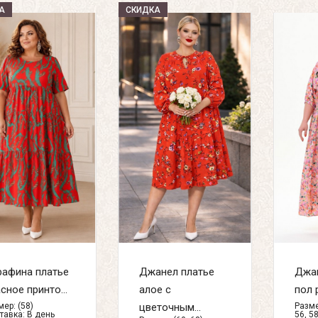
А
СКИДКА
рафина платье
Джанел платье
Джан
сное принто...
алое с
пол 
ер: (58)
цветочным...
Размер
тавка:
В день
56, 58