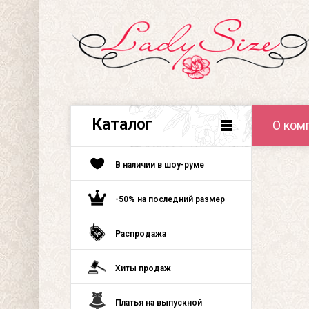
Каталог
О ком
В наличии в шоу-руме
-50% на последний размер
Распродажа
Хиты продаж
Платья на выпускной