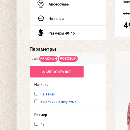
зак
Аксессуары
610
Новинки
4
Размеры 40-46
Параметры
КРАСНЫЙ
РОЗОВЫЙ
Цвет:
СБРОСИТЬ ВСЕ
Наличие
На заказ
в наличии в шоу-руме
Размер
48