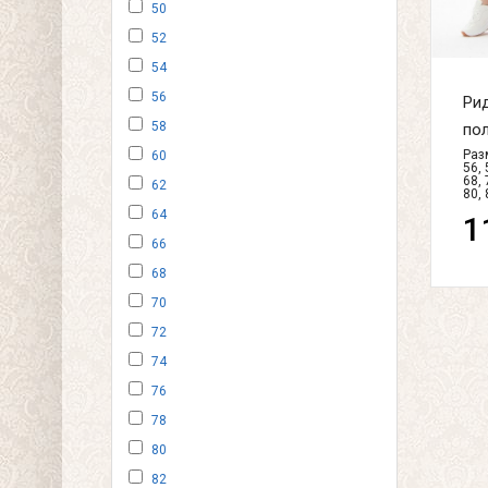
50
52
54
56
Рид
58
пол
Разм
60
56, 
68, 
62
80, 
64
1
66
68
70
72
74
76
78
80
82