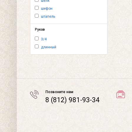
шёлк
шифон
штапель
Рукав
3/4
длинный
Позвоните нам
8 (812) 981-93-34