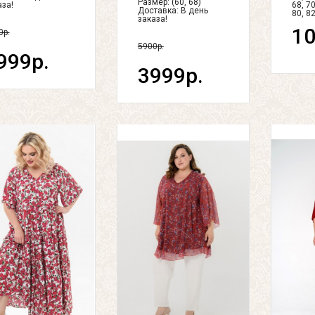
Размер: (60, 68)
аза!
68, 70
Доставка:
В день
80, 82
заказа!
10
0р.
5900р.
999р.
3999р.