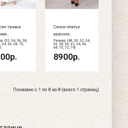
ен туника
Сенси платье
ая...
красное...
: (52, 54, 56, 58,
Размер: (48, 50, 52, 54,
, 64, 66, 68, 70,
56, 58, 60, 62, 64, 66,
)
68, 70, 72, 74)
00р.
8900р.
Показано с 1 по 8 из 8 (всего 1 страниц)
газине