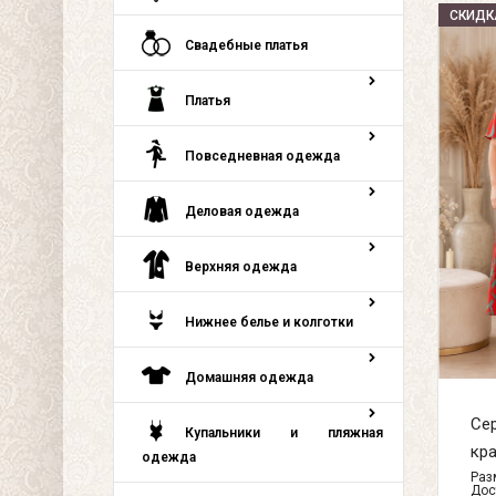
СКИДК
Свадебные платья
Платья
Повседневная одежда
Деловая одежда
Верхняя одежда
Нижнее белье и колготки
Домашняя одежда
Се
Купальники и пляжная
кра
одежда
Разм
Дос