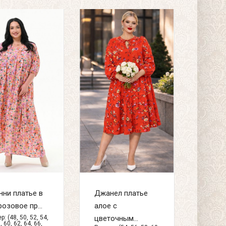
ни платье в
Джанел платье
розовое пр...
алое с
: (48, 50, 52, 54,
цветочным...
, 60, 62, 64, 66,