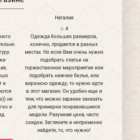
Наталия
☆ 4
ного
Одежда больших размеров,
тельно
конечно, продается в разных
уру.
местах. Но если Вам очень нужно
ка-
подобрать платье на
ая,
торжественное мероприятие или
рошо
подобрать нижнее белье, или
т и
верхнюю одежду, то нужно идти
аются
в этот магазин. Он удобен еще и
)) не
тем, что можно заранее заказать
гко и
для примерки понравившиеся
яд.
модели. Разумная цена, часто
скидки. Загляните и непременно
найдете, то, что нужно!