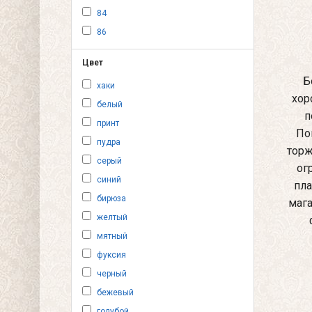
84
86
Цвет
Б
хаки
хор
белый
п
принт
По
пудра
торж
серый
ог
синий
пла
бирюза
мага
желтый
мятный
фуксия
черный
бежевый
голубой