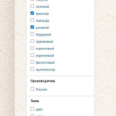
зеленый
красный
лаванда
розовый
бордовый
оранжевый
коралловый
коричневый
фиолетовый
мультиколор
Производитель
Россия
Ткань
креп