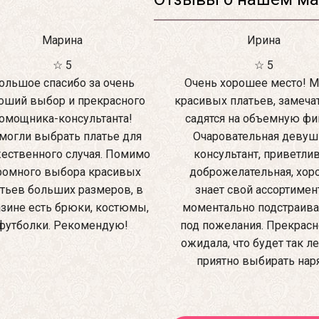
Марина
Ирина
☆ 5
☆ 5
ольшое спасибо за очень
Очень хорошее место! М
оший выбор и прекрасного
красивых платьев, замеча
омощника-консультанта!
садятся на объемную фиг
могли выбрать платье для
Очаровательная девуш
ественного случая. Помимо
консультант, приветлив
ромного выбора красивых
доброжелательная, хо
тьев больших размеров, в
знает свой ассортимен
зине есть брюки, костюмы,
моментально подстраив
футболки. Рекомендую!
под пожелания. Прекрасно
ожидала, что будет так ле
приятно выбирать нар