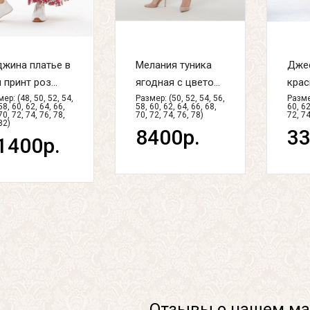
жина платье в
Мелания туника
Джес
 принт роз...
ягодная с цвето...
красн
ер: (48, 50, 52, 54,
Размер: (50, 52, 54, 56,
Размер
58, 60, 62, 64, 66,
58, 60, 62, 64, 66, 68,
60, 62
70, 72, 74, 76, 78,
70, 72, 74, 76, 78)
72, 74
82)
8400р.
33
1400р.
Отзывы о нашем ма