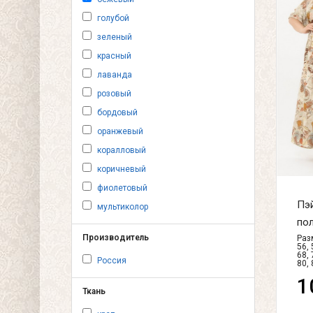
голубой
зеленый
красный
лаванда
розовый
бордовый
оранжевый
коралловый
коричневый
фиолетовый
Пэй
мультиколор
пол
Производитель
Разм
56, 
68, 
Россия
80, 
1
Ткань