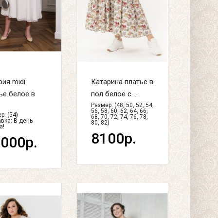
ия midi
Катарина платье в
ье белое в
пол белое с ...
.
Размер: (48, 50, 52, 54,
56, 58, 60, 62, 64, 66,
р: (54)
68, 70, 72, 74, 76, 78,
вка:
В день
80, 82)
а!
8100р.
000р.