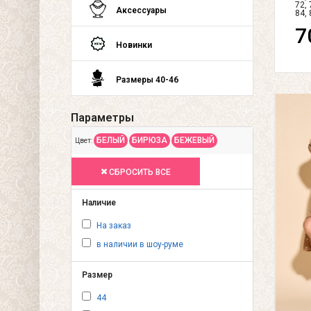
72, 
Аксессуары
84, 
7
Новинки
Размеры 40-46
Параметры
БЕЛЫЙ
БИРЮЗА
БЕЖЕВЫЙ
Цвет:
СБРОСИТЬ ВСЕ
Наличие
На заказ
в наличии в шоу-руме
Размер
44