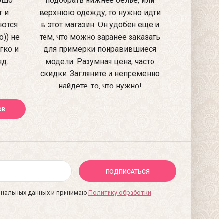
рошо
подобрать нижнее белье, или
т и
верхнюю одежду, то нужно идти
аются
в этот магазин. Он удобен еще и
)) не
тем, что можно заранее заказать
гко и
для примерки понравившиеся
яд.
модели. Разумная цена, часто
скидки. Загляните и непременно
найдете, то, что нужно!
ОВ
ПОДПИСАТЬСЯ
сональных данных и принимаю
Политику обработки