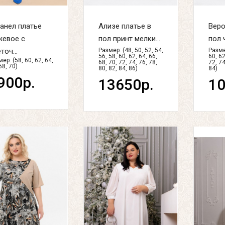
анел платье
Ализе платье в
Веро
жевое с
пол принт мелки...
пол 
точ...
Размер: (48, 50, 52, 54,
Размер
56, 58, 60, 62, 64, 66,
60, 62
ер: (58, 60, 62, 64,
68, 70, 72, 74, 76, 78,
72, 74
68, 70)
80, 82, 84, 86)
84)
900р.
13650р.
10