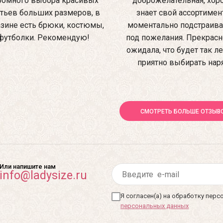
ромного выбора красивых
доброжелательная, хо
тьев больших размеров, в
знает свой ассортимен
зине есть брюки, костюмы,
моментально подстраив
футболки. Рекомендую!
под пожелания. Прекрасно
ожидала, что будет так ле
приятно выбирать нар
СМОТРЕТЬ БОЛЬШЕ ОТЗЫВ
Или напишите нам
info@ladysize.ru
Я согласен(а) на обработку пер
персональных данных