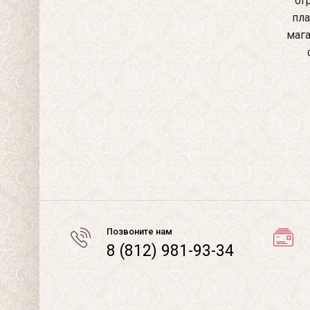
ог
пла
мага
Позвоните нам
8 (812) 981-93-34