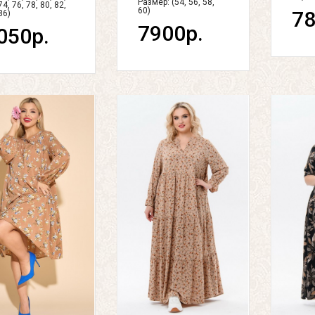
Размер: (54, 56, 58,
74, 76, 78, 80, 82,
60)
78
86)
7900р.
050р.