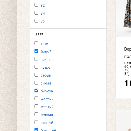
82
84
86
Цвет
хаки
Вер
белый
пол
принт
Разм
60, 
пудра
72, 
84)
серый
1
синий
бирюза
желтый
мятный
фуксия
черный
бежевый