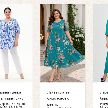
елина туника
Лайза платье
Ларе
ая принт син...
бирюзовое с
бирю
ер: (52, 54, 56, 58,
цвето...
Размер
62, 64, 66, 68, 70,
68, 70