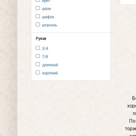
креп
шёлк
шифон
штапель
Рукав
3/4
7/8
длинный
короткий
Б
хор
п
По
торж