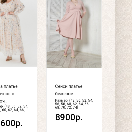
а платье
Сенси платье
чное с
бежевое...
ч...
Размер: (48, 50, 52, 54,
56, 58, 60, 62, 64, 66,
: (48, 50, 52, 54,
68, 70, 72, 74)
, 60, 62, 64, 66,
8900р.
600р.