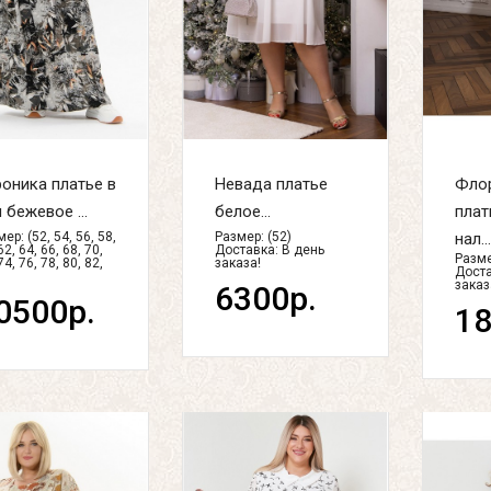
оника платье в
Невада платье
Флор
 бежевое ...
белое...
плат
ер: (52, 54, 56, 58,
Размер: (52)
нал..
62, 64, 66, 68, 70,
Доставка:
В день
Разме
74, 76, 78, 80, 82,
заказа!
Доста
заказ
6300р.
0500р.
18