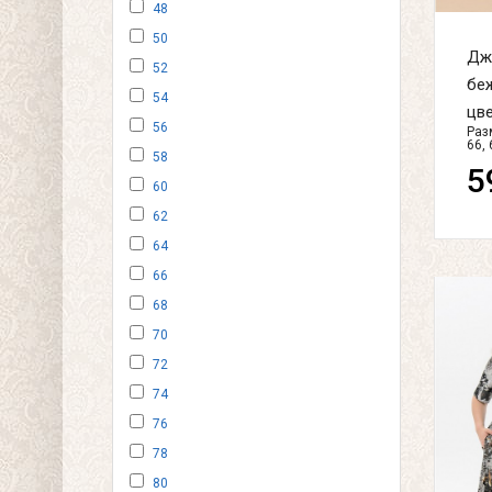
48
50
Дж
52
бе
54
цве
56
Разм
66, 
58
5
60
62
64
66
68
70
72
74
76
78
80