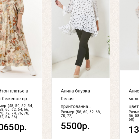
тон платье в
Алина блузка
Анис
 бежевое пр...
белая
моло
ер: (48, 50, 52, 54,
принтованна...
цвето
58, 60, 62, 64, 66,
Размер: (58, 60, 62, 68,
Размер
70, 72, 74, 76, 78,
70, 72)
56, 58
82, 84, 86)
68)
5500р.
0650р.
13