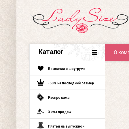
Каталог
О ком
В наличии в шоу-руме
-50% на последний размер
Распродажа
Хиты продаж
Платья на выпускной