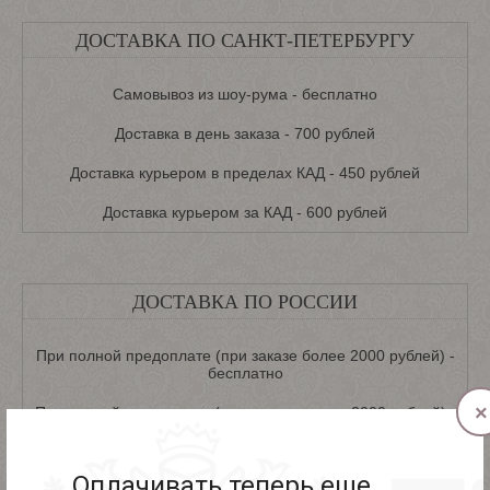
ДОСТАВКА ПО САНКТ-ПЕТЕРБУРГУ
Самовывоз из шоу-рума - бесплатно
Доставка в день заказа - 700 рублей
Доставка курьером в пределах КАД - 450 рублей
Доставка курьером за КАД - 600 рублей
ДОСТАВКА ПО РОССИИ
При полной предоплате (при заказе более 2000 рублей) -
бесплатно
×
При полной предоплате (при заказе менее 2000 рублей) -
250 рублей
Частичная предоплата - 450 рублей
Оплачивать теперь еще