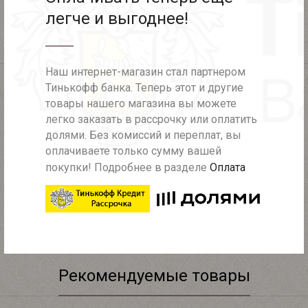
легче и выгоднее!
Описание
Характеристики
Наш интернет-магазин стал партнером
Тинькофф банка. Теперь этот и другие
Платье из шифона с блестящим декором на талии.
товары нашего магазина вы можете
Лёгкое, воздушное и в то же время нарядное платье
легко заказать в рассрочку или оплатить
в пол. Длинный полупрозрачный рукав, аккуратный
долями. Без комиссий и переплат, вы
v-образный вырез и мерцающий декор по линии
оплачиваете только сумму вашей
талии делают образ изысканным. Модель
разработана с учётом особенностей фигуры plus size:
покупки! Подробнее в разделе
Оплата
подчёркивает талию и красиво струится по силуэту.
Универсальный выбор на вечерние мероприятия,
банкеты и выпускные.
Рекомендуемые товары