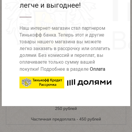
ДОСТАВКА ПО САНКТ-ПЕТЕРБУРГУ
легче и выгоднее!
Самовывоз из шоу-рума - бесплатно
Наш интернет-магазин стал партнером
Доставка в день заказа - 700 рублей
Тинькофф банка. Теперь этот и другие
Доставка курьером в пределах КАД - 450 рублей
товары нашего магазина вы можете
легко заказать в рассрочку или оплатить
Доставка курьером за КАД - 600 рублей
долями. Без комиссий и переплат, вы
оплачиваете только сумму вашей
покупки! Подробнее в разделе
Оплата
ДОСТАВКА ПО РОССИИ
При полной предоплате (при заказе более 2000 рублей) -
бесплатно
При полной предоплате (при заказе менее 2000 рублей) -
250 рублей
Частичная предоплата - 450 рублей