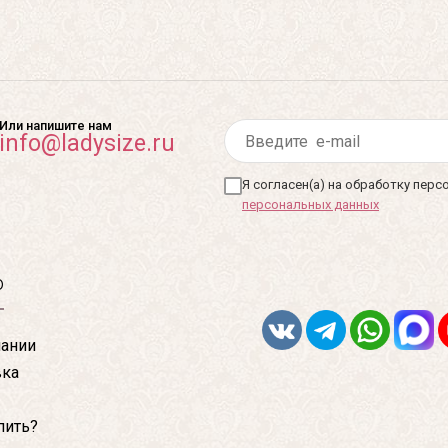
Или напишите нам
info@ladysize.ru
Я согласен(а) на обработку пер
персональных данных
ю
ании
вка
пить?