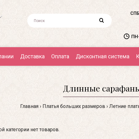
СПБ
ПН-
пании
Доставка
Оплата
Дисконтная система
К
Длинные сарафаны
Главная
Платья больших размеров
Летние плат
ой категории нет товаров.