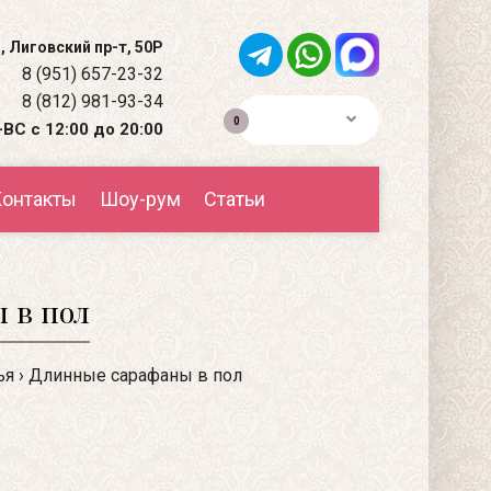
, Лиговский пр-т, 50Р
8 (951) 657-23-32
8 (812) 981-93-34
0р.
0
ВС с 12:00 до 20:00
онтакты
Шоу-рум
Статьи
 в пол
ья
Длинные сарафаны в пол