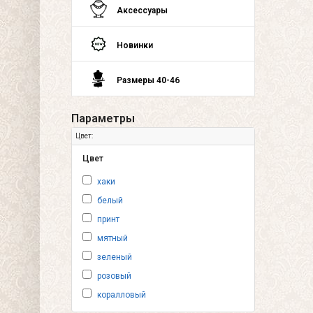
Аксессуары
Новинки
Размеры 40-46
Параметры
Цвет:
Цвет
хаки
белый
принт
мятный
зеленый
розовый
коралловый