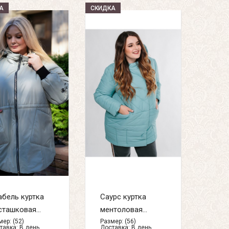
А
СКИДКА
бель куртка
Саурс куртка
ташковая...
ментоловая...
ер: (52)
Размер: (56)
тавка:
В день
Доставка:
В день