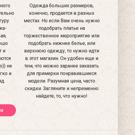
ного
Одежда больших размеров,
тельно
конечно, продается в разных
уру.
местах. Но если Вам очень нужно
ка-
подобрать платье на
ая,
торжественное мероприятие или
рошо
подобрать нижнее белье, или
т и
верхнюю одежду, то нужно идти
аются
в этот магазин. Он удобен еще и
)) не
тем, что можно заранее заказать
гко и
для примерки понравившиеся
яд.
модели. Разумная цена, часто
скидки. Загляните и непременно
найдете, то, что нужно!
ОВ