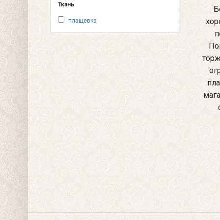
Ткань
Б
хор
плащевка
п
По
торж
ог
пла
мага