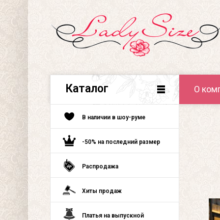
Каталог
О ком
В наличии в шоу-руме
-50% на последний размер
Распродажа
Хиты продаж
Платья на выпускной