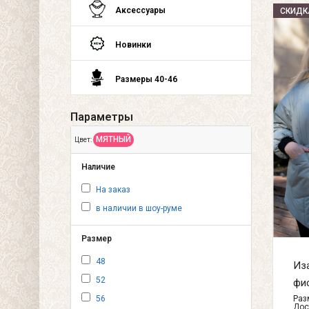
Аксессуары
СКИДК
Новинки
Размеры 40-46
Параметры
МЯТНЫЙ
Цвет:
Наличие
На заказ
в наличии в шоу-руме
Размер
48
Иза
52
фис
Разм
56
Дос