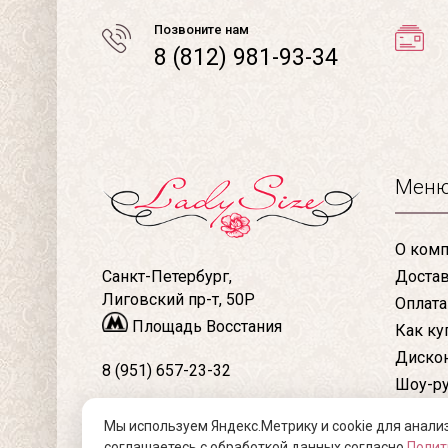
Позвоните нам
8 (812) 981-93-34
Мен
О комп
Доста
Санкт-Петербург,
Лиговский пр-т, 50Р
Оплата
Площадь Восстания
Как ку
Дискон
8 (951) 657-23-32
Шоу-р
Конта
8 (812) 981-93-34
Мы используем Яндекс.Метрику и cookie для анали
Статьи
соглашаетесь с обработкой данных согласно
Полит