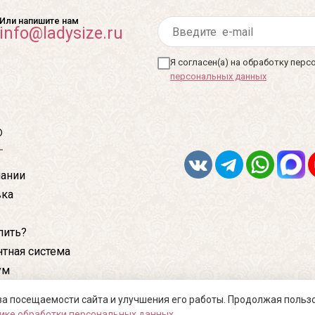
Или напишите нам
info@ladysize.ru
Я согласен(а) на обработку пер
персональных данных
ю
ании
вка
пить?
тная система
ум
кты
за посещаемости сайта и улучшения его работы. Продолжая польз
ике обработки персональных данных
.