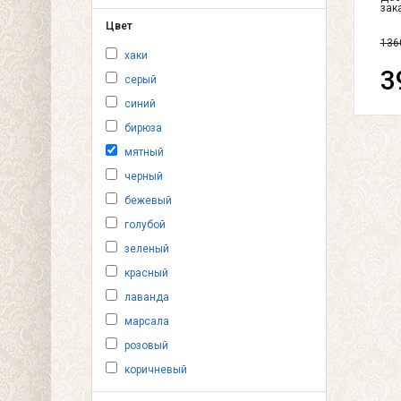
зак
Цвет
136
хаки
3
серый
синий
бирюза
мятный
черный
бежевый
голубой
зеленый
красный
лаванда
марсала
розовый
коричневый