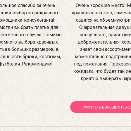
ольшое спасибо за очень
Очень хорошее место! М
оший выбор и прекрасного
красивых платьев, замеча
омощника-консультанта!
садятся на объемную фиг
могли выбрать платье для
Очаровательная девуш
ественного случая. Помимо
консультант, приветлив
ромного выбора красивых
доброжелательная, хо
тьев больших размеров, в
знает свой ассортимен
зине есть брюки, костюмы,
моментально подстраив
футболки. Рекомендую!
под пожелания. Прекрасно
ожидала, что будет так ле
приятно выбирать нар
СМОТРЕТЬ БОЛЬШЕ ОТЗЫВ