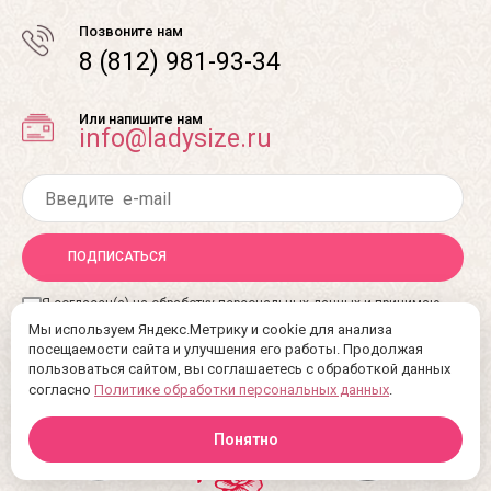
Позвоните нам
8 (812) 981-93-34
Или напишите нам
info@ladysize.ru
ПОДПИСАТЬСЯ
Я согласен(а) на обработку персональных данных и принимаю
Политику обработки персональных данных
Мы используем Яндекс.Метрику и cookie для анализа
посещаемости сайта и улучшения его работы. Продолжая
пользоваться сайтом, вы соглашаетесь с обработкой данных
согласно
Политике обработки персональных данных
.
Понятно