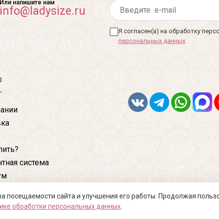
Или напишите нам
info@ladysize.ru
Я согласен(а) на обработку пер
персональных данных
ю
ании
вка
пить?
тная система
ум
кты
за посещаемости сайта и улучшения его работы. Продолжая польз
ике обработки персональных данных
.