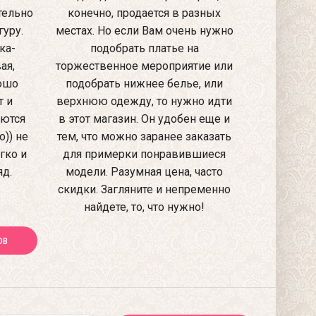
тельно
конечно, продается в разных
уру.
местах. Но если Вам очень нужно
ка-
подобрать платье на
ая,
торжественное мероприятие или
рошо
подобрать нижнее белье, или
т и
верхнюю одежду, то нужно идти
аются
в этот магазин. Он удобен еще и
)) не
тем, что можно заранее заказать
гко и
для примерки понравившиеся
яд.
модели. Разумная цена, часто
скидки. Загляните и непременно
найдете, то, что нужно!
ОВ