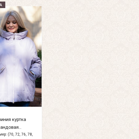
А
иния куртка
андовая...
ер: (70, 72, 76, 78,