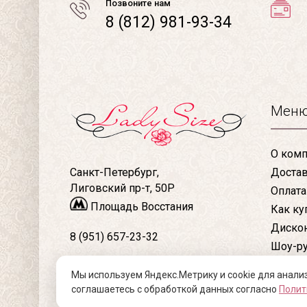
Позвоните нам
8 (812) 981-93-34
Мен
О комп
Доста
Санкт-Петербург,
Лиговский пр-т, 50Р
Оплата
Площадь Восстания
Как ку
Дискон
8 (951) 657-23-32
Шоу-р
Конта
8 (812) 981-93-34
Мы используем Яндекс.Метрику и cookie для анали
Статьи
соглашаетесь с обработкой данных согласно
Полит
Модная женская одежда больших размеров