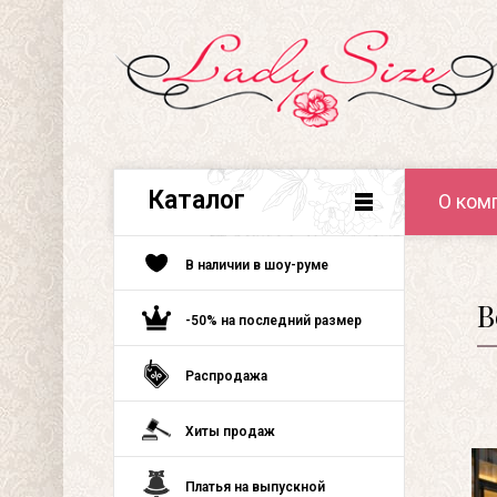
Каталог
О ком
В наличии в шоу-руме
В
-50% на последний размер
Распродажа
Хиты продаж
Платья на выпускной