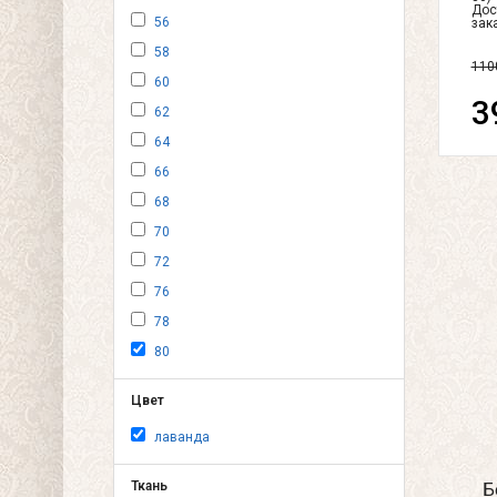
Дос
56
зак
58
110
60
3
62
64
66
68
70
72
76
78
80
Цвет
лаванда
Ткань
Б