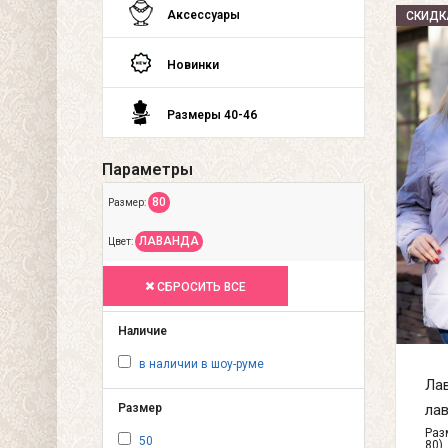
Аксессуары
СКИДК
Новинки
Размеры 40-46
Параметры
80
Размер:
ЛАВАНДА
Цвет:
СБРОСИТЬ ВСЕ
Наличие
в наличии в шоу-руме
Лав
лав
Размер
Разм
50
80)