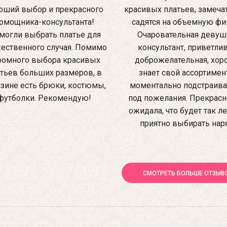
оший выбор и прекрасного
красивых платьев, замеча
омощника-консультанта!
садятся на объемную фиг
могли выбрать платье для
Очаровательная девуш
ественного случая. Помимо
консультант, приветлив
ромного выбора красивых
доброжелательная, хо
тьев больших размеров, в
знает свой ассортимен
зине есть брюки, костюмы,
моментально подстраив
футболки. Рекомендую!
под пожелания. Прекрасно
ожидала, что будет так ле
приятно выбирать нар
СМОТРЕТЬ БОЛЬШЕ ОТЗЫВ