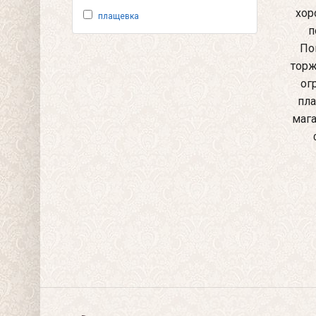
хор
плащевка
п
По
торж
ог
пла
мага