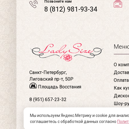
Позвоните нам
8 (812) 981-93-34
Мен
О комп
Доста
Санкт-Петербург,
Лиговский пр-т, 50Р
Оплата
Площадь Восстания
Как ку
Дискон
8 (951) 657-23-32
Шоу-р
Конта
8 (812) 981-93-34
Мы используем Яндекс.Метрику и cookie для анали
Статьи
соглашаетесь с обработкой данных согласно
Полит
Модная женская одежда больших размеров