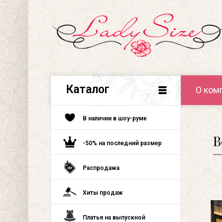
Каталог
О ком
В наличии в шоу-руме
В
-50% на последний размер
Распродажа
Хиты продаж
Платья на выпускной