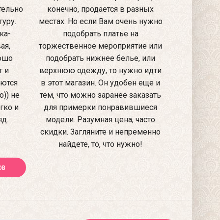
тельно
конечно, продается в разных
уру.
местах. Но если Вам очень нужно
ка-
подобрать платье на
ая,
торжественное мероприятие или
рошо
подобрать нижнее белье, или
т и
верхнюю одежду, то нужно идти
аются
в этот магазин. Он удобен еще и
)) не
тем, что можно заранее заказать
гко и
для примерки понравившиеся
яд.
модели. Разумная цена, часто
скидки. Загляните и непременно
найдете, то, что нужно!
ОВ