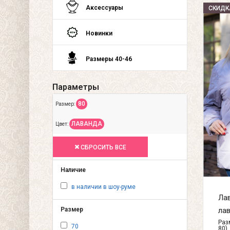
Аксессуары
СКИДК
Новинки
Размеры 40-46
Параметры
80
Размер:
ЛАВАНДА
Цвет:
СБРОСИТЬ ВСЕ
Наличие
в наличии в шоу-руме
Лав
лав
Размер
Разм
70
80)