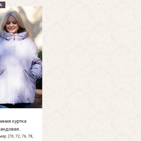
А
иния куртка
андовая...
ер: (70, 72, 76, 78,