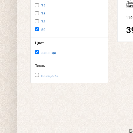
Дос
72
зак
76
110
78
3
80
Цвет
лаванда
Ткань
плащевка
Б