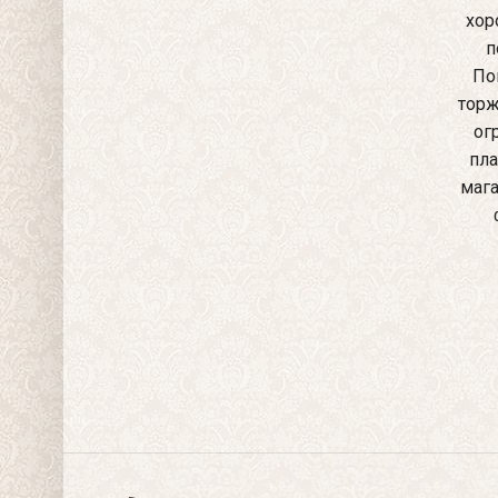
хор
п
По
торж
ог
пла
мага