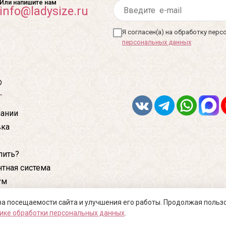
Или напишите нам
info@ladysize.ru
Я согласен(а) на обработку пер
персональных данных
ю
ании
вка
пить?
тная система
ум
кты
за посещаемости сайта и улучшения его работы. Продолжая польз
ике обработки персональных данных
.