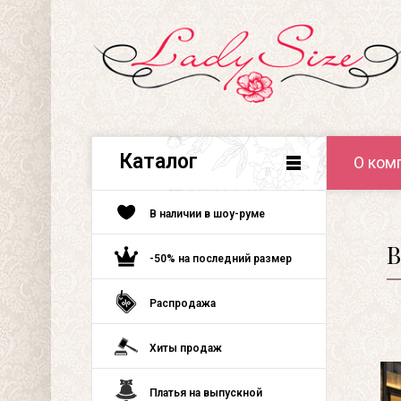
Каталог
О ком
В наличии в шоу-руме
В
-50% на последний размер
Распродажа
Хиты продаж
Платья на выпускной