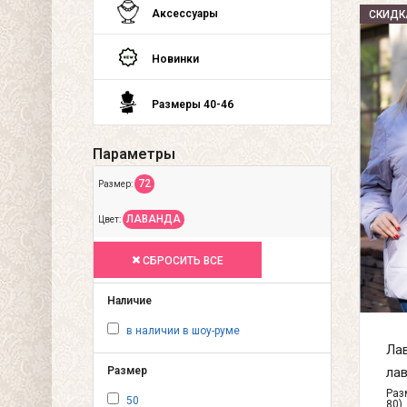
Аксессуары
СКИДК
Новинки
Размеры 40-46
Параметры
72
Размер:
ЛАВАНДА
Цвет:
СБРОСИТЬ ВСЕ
Наличие
в наличии в шоу-руме
Лав
лав
Размер
Разм
50
80)