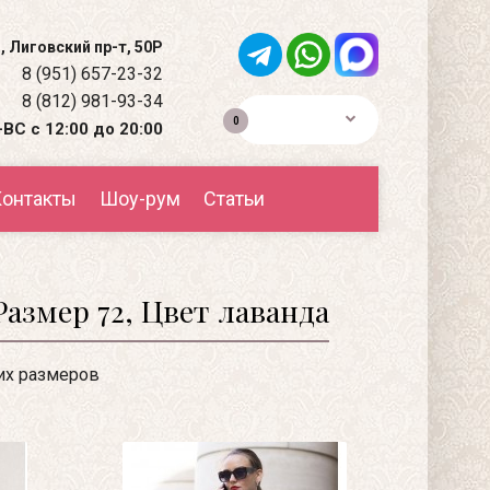
, Лиговский пр-т, 50Р
8 (951) 657-23-32
8 (812) 981-93-34
0р.
0
ВС с 12:00 до 20:00
онтакты
Шоу-рум
Статьи
азмер 72, Цвет лаванда
их размеров