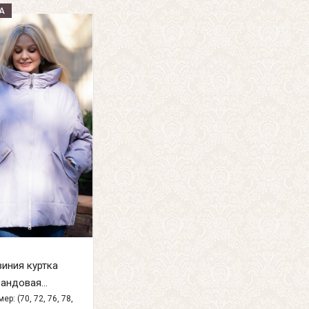
А
иния куртка
андовая...
ер: (70, 72, 76, 78,