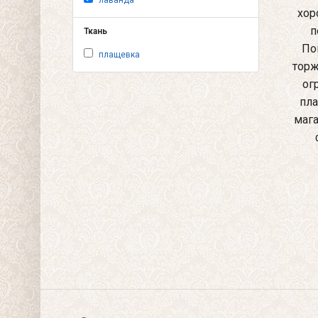
лаванда
хор
п
Ткань
По
плащевка
торж
ог
пла
мага