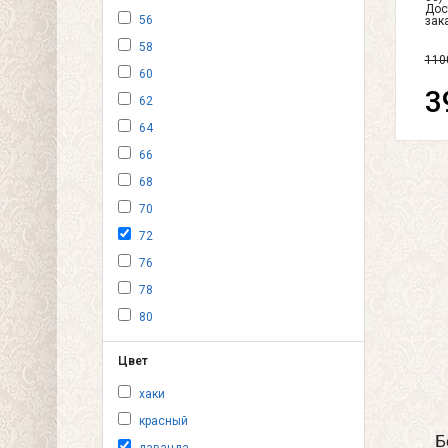
Дос
56
зак
58
110
60
3
62
64
66
68
70
72
76
78
80
Цвет
хаки
красный
Б