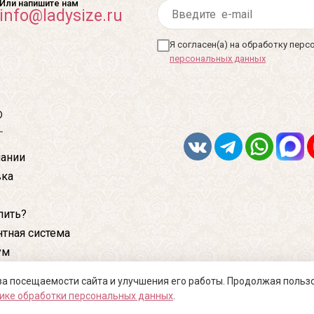
Или напишите нам
info@ladysize.ru
Я согласен(а) на обработку пер
персональных данных
ю
ании
вка
пить?
тная система
ум
кты
за посещаемости сайта и улучшения его работы. Продолжая польз
ике обработки персональных данных
.