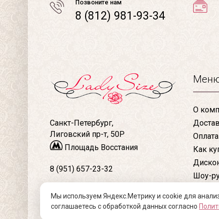
Позвоните нам
8 (812) 981-93-34
Мен
О комп
Доста
Санкт-Петербург,
Лиговский пр-т, 50Р
Оплата
Площадь Восстания
Как ку
Дискон
8 (951) 657-23-32
Шоу-р
Конта
8 (812) 981-93-34
Мы используем Яндекс.Метрику и cookie для анали
Статьи
соглашаетесь с обработкой данных согласно
Полит
Модная женская одежда больших размеров