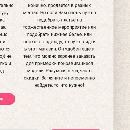
тельно
конечно, продается в разных
уру.
местах. Но если Вам очень нужно
ка-
подобрать платье на
ая,
торжественное мероприятие или
рошо
подобрать нижнее белье, или
т и
верхнюю одежду, то нужно идти
аются
в этот магазин. Он удобен еще и
)) не
тем, что можно заранее заказать
гко и
для примерки понравившиеся
яд.
модели. Разумная цена, часто
скидки. Загляните и непременно
найдете, то, что нужно!
ОВ