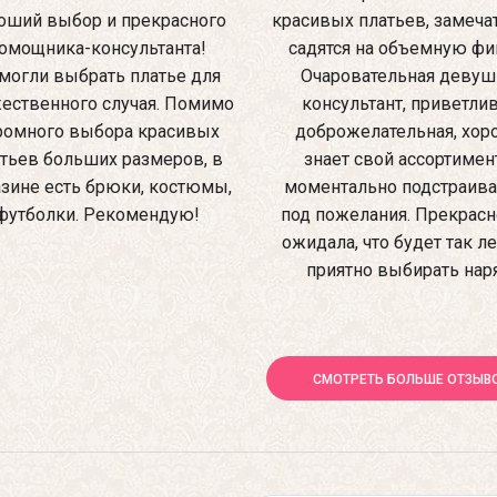
оший выбор и прекрасного
красивых платьев, замеча
омощника-консультанта!
садятся на объемную фиг
могли выбрать платье для
Очаровательная девуш
ественного случая. Помимо
консультант, приветлив
ромного выбора красивых
доброжелательная, хо
тьев больших размеров, в
знает свой ассортимен
зине есть брюки, костюмы,
моментально подстраив
футболки. Рекомендую!
под пожелания. Прекрасно
ожидала, что будет так ле
приятно выбирать нар
СМОТРЕТЬ БОЛЬШЕ ОТЗЫВ