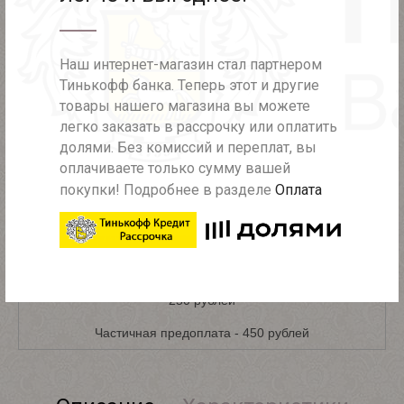
Самовывоз из шоу-рума - бесплатно
Доставка в день заказа - 700 рублей
Наш интернет-магазин стал партнером
Тинькофф банка. Теперь этот и другие
Доставка курьером в пределах КАД - 450 рублей
товары нашего магазина вы можете
Доставка курьером за КАД - 600 рублей
легко заказать в рассрочку или оплатить
долями. Без комиссий и переплат, вы
оплачиваете только сумму вашей
покупки! Подробнее в разделе
Оплата
ДОСТАВКА ПО РОССИИ
При полной предоплате (при заказе более 2000 рублей) -
бесплатно
При полной предоплате (при заказе менее 2000 рублей) -
250 рублей
Частичная предоплата - 450 рублей