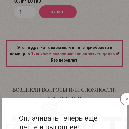
КОЛИЧЕСТВО
Этот и другие товары вы можете приобрести с
помощью
Тинькофф рассрочки или оплатить долями
!
Без переплат!
ВОЗНИКЛИ ВОПРОСЫ ИЛИ СЛОЖНОСТИ?
8 (812) 981-93-34
×
Оплачивать теперь еще
ДОСТАВКА ПО САНКТ-ПЕТЕРБУРГУ
легче и выгоднее!