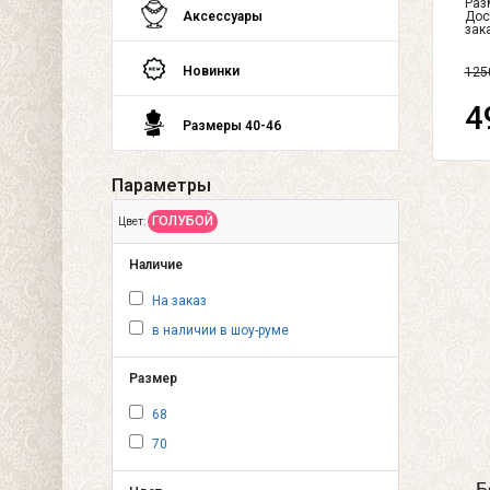
Разм
Дос
Аксессуары
зак
Новинки
125
4
Размеры 40-46
Параметры
ГОЛУБОЙ
Цвет:
Наличие
На заказ
в наличии в шоу-руме
Размер
68
70
Б