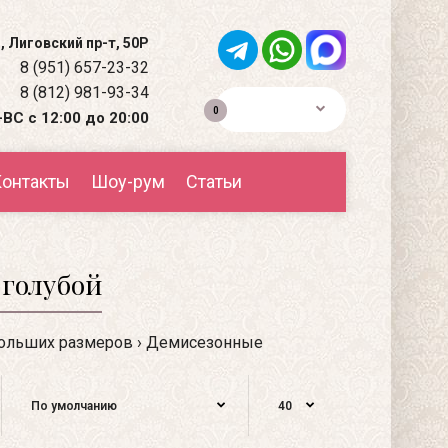
, Лиговский пр-т, 50Р
8 (951) 657-23-32
8 (812) 981-93-34
0р.
0
ВС с 12:00 до 20:00
онтакты
Шоу-рум
Статьи
голубой
больших размеров
Демисезонные