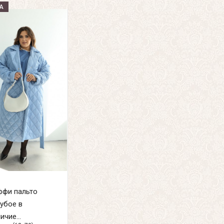
А
ффи пальто
убое в
ичие...