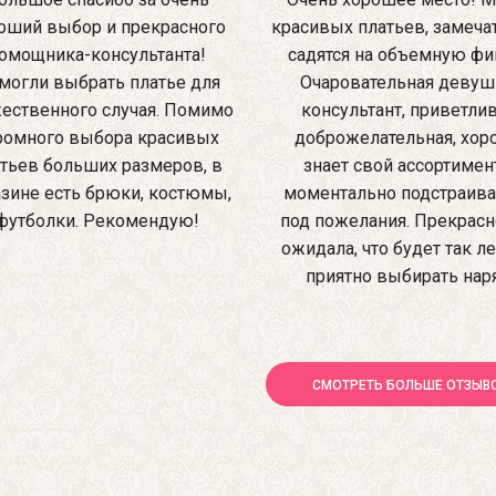
оший выбор и прекрасного
красивых платьев, замеча
омощника-консультанта!
садятся на объемную фиг
могли выбрать платье для
Очаровательная девуш
ественного случая. Помимо
консультант, приветлив
ромного выбора красивых
доброжелательная, хо
тьев больших размеров, в
знает свой ассортимен
зине есть брюки, костюмы,
моментально подстраив
футболки. Рекомендую!
под пожелания. Прекрасно
ожидала, что будет так ле
приятно выбирать нар
СМОТРЕТЬ БОЛЬШЕ ОТЗЫВ