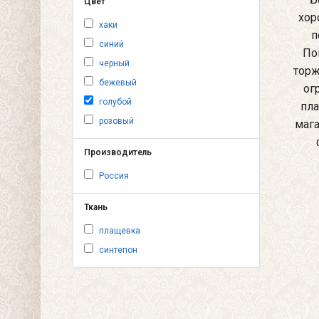
Цвет
хор
хаки
п
синий
По
черный
торж
бежевый
ог
голубой
пла
розовый
мага
Производитель
Россия
Ткань
плащевка
синтепон