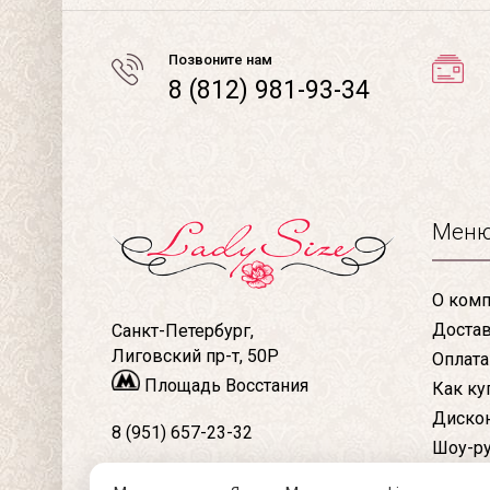
Позвоните нам
8 (812) 981-93-34
Мен
О комп
Доста
Санкт-Петербург,
Лиговский пр-т, 50Р
Оплата
Площадь Восстания
Как ку
Дискон
8 (951) 657-23-32
Шоу-р
Конта
8 (812) 981-93-34