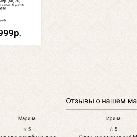
ер: (68, 70)
тавка:
В день
аза!
00р.
999р.
Отзывы о нашем ма
Марина
Ирина
☆ 5
☆ 5
ольшое спасибо за очень
Очень хорошее место! М