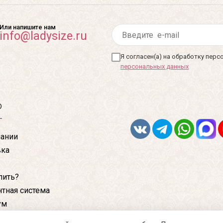
Или напишите нам
info@ladysize.ru
Я согласен(а) на обработку пер
персональных данных
ю
ании
вка
пить?
тная система
ум
кты