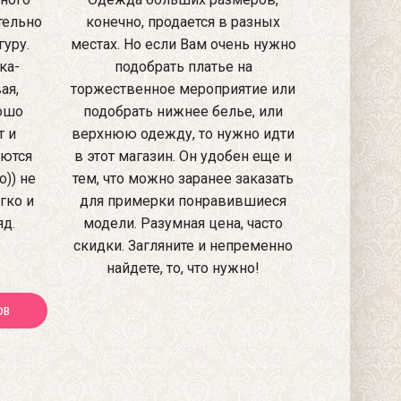
тельно
конечно, продается в разных
уру.
местах. Но если Вам очень нужно
ка-
подобрать платье на
ая,
торжественное мероприятие или
рошо
подобрать нижнее белье, или
т и
верхнюю одежду, то нужно идти
аются
в этот магазин. Он удобен еще и
)) не
тем, что можно заранее заказать
гко и
для примерки понравившиеся
яд.
модели. Разумная цена, часто
скидки. Загляните и непременно
найдете, то, что нужно!
ОВ