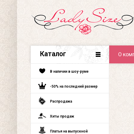
Каталог
О ком
В наличии в шоу-руме
-50% на последний размер
Распродажа
Хиты продаж
Платья на выпускной