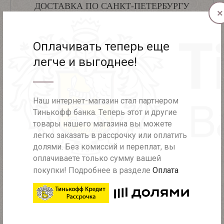
ДОСТАВКА ПО САНКТ-ПЕТЕРБУРГУ
×
Самовывоз из шоу-рума - бесплатно
Оплачивать теперь еще
Доставка в день заказа - 700 рублей
легче и выгоднее!
Доставка курьером в пределах КАД - 450 рублей
Доставка курьером за КАД - 600 рублей
Наш интернет-магазин стал партнером
Тинькофф банка. Теперь этот и другие
товары нашего магазина вы можете
ДОСТАВКА ПО РОССИИ
легко заказать в рассрочку или оплатить
долями. Без комиссий и переплат, вы
При полной предоплате (при заказе более 2000 рублей) -
оплачиваете только сумму вашей
бесплатно
покупки! Подробнее в разделе
Оплата
При полной предоплате (при заказе менее 2000 рублей) -
250 рублей
Частичная предоплата - 450 рублей