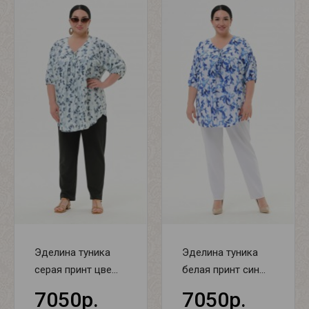
Эделина туника
Эделина туника
серая принт цве...
белая принт син...
7050р.
7050р.