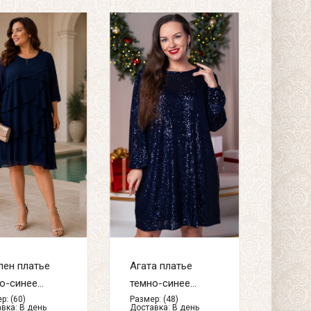
ен платье
Агата платье
о-синее...
темно-синее...
р: (60)
Размер: (48)
вка:
В день
Доставка:
В день