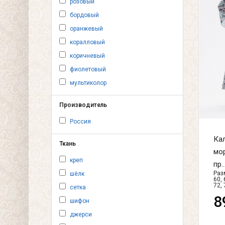
розовый
бордовый
оранжевый
коралловый
коричневый
фиолетовый
мультиколор
Производитель
Россия
Кал
Ткань
мо
креп
пр..
Разм
шёлк
60, 
72, 
сетка
8
шифон
джерси