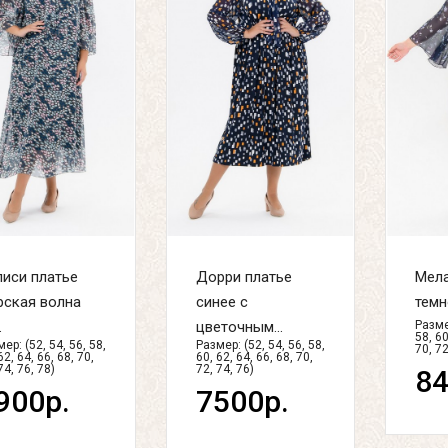
иси платье
Дорри платье
Мела
рская волна
синее с
темн
.
цветочным...
Размер
58, 60
ер: (52, 54, 56, 58,
Размер: (52, 54, 56, 58,
70, 72
62, 64, 66, 68, 70,
60, 62, 64, 66, 68, 70,
74, 76, 78)
72, 74, 76)
84
900р.
7500р.