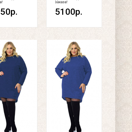
а!
заказа!
50р.
5100р.