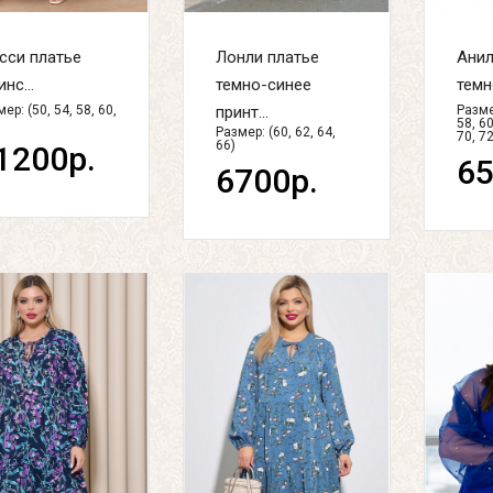
сси платье
Лонли платье
Анил
нс...
темно-синее
темн
ер: (50, 54, 58, 60,
принт...
Размер
58, 60
Размер: (60, 62, 64,
70, 72
66)
1200р.
65
6700р.