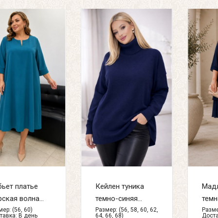
ьет платье
Кейлен туника
Мадл
ская волна...
темно-синяя...
темн
ер: (56, 60)
Размер: (56, 58, 60, 62,
Разме
тавка:
В день
64, 66, 68)
Доста