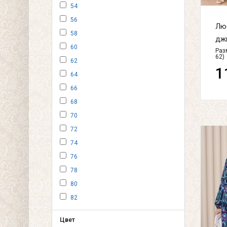
54
56
Лю
58
джи
60
Разм
62)
62
1
64
66
68
70
72
74
76
78
80
82
Цвет