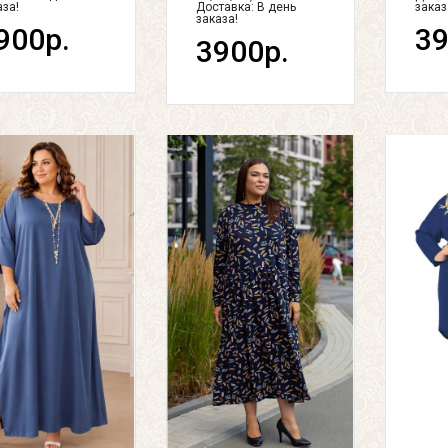
аза!
Доставка:
В день
заказ
заказа!
900р.
39
3900р.