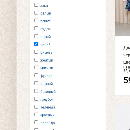
хаки
белый
принт
пудра
серый
синий
Дж
бирюза
чер
желтый
цвет
Разм
мятный
62, 
фуксия
5
черный
бежевый
голубой
зеленый
красный
лаванда