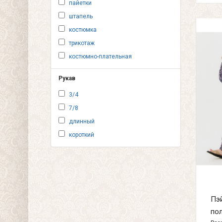
пайетки
штапель
костюмка
трикотаж
костюмно-плательная
Рукав
3/4
7/8
длинный
короткий
Пэй
пол