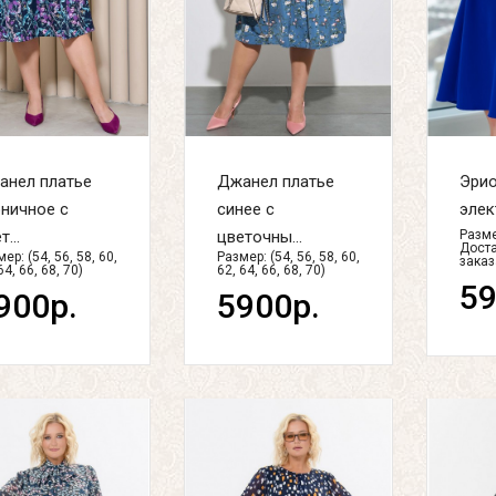
анел платье
Джанел платье
Эрио
ничное с
синее с
элект
...
цветочны...
Разме
Доста
ер: (54, 56, 58, 60,
Размер: (54, 56, 58, 60,
заказ
64, 66, 68, 70)
62, 64, 66, 68, 70)
59
900р.
5900р.