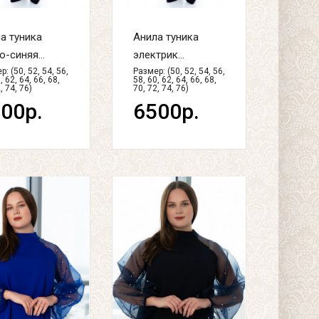
а туника
Анила туника
о-синяя...
электрик...
: (50, 52, 54, 56,
Размер: (50, 52, 54, 56,
, 62, 64, 66, 68,
58, 60, 62, 64, 66, 68,
, 74, 76)
70, 72, 74, 76)
00р.
6500р.