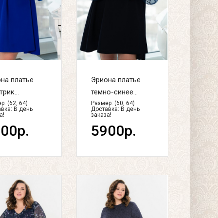
на платье
Эриона платье
рик...
темно-синее...
р: (62, 64)
Размер: (60, 64)
вка:
В день
Доставка:
В день
а!
заказа!
00р.
5900р.