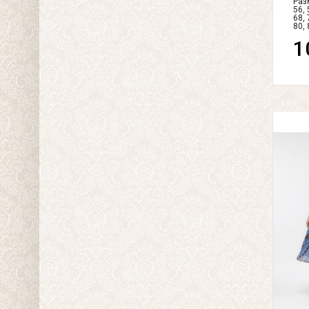
Разм
56, 
68, 
80, 
1