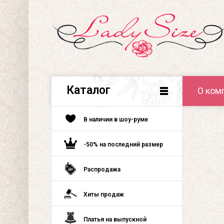
Каталог
О ком
В наличии в шоу-руме
-50% на последний размер
Распродажа
Хиты продаж
Платья на выпускной