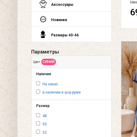
зак
Аксессуары
6
Новинки
Размеры 40-46
Параметры
СИНИЙ
Цвет:
Наличие
На заказ
в наличии в шоу-руме
Размер
48
50
52