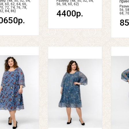
ер: (48, 50, 52, 54,
Размер: (48, 50, 52, 54,
прин
58, 60, 62, 64, 66,
56, 58, 60, 62)
Размер
70, 72, 74, 76, 78,
56, 58
4400р.
82, 84, 86)
68, 70
0650р.
85