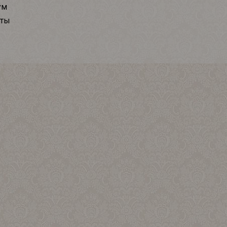
ум
кты