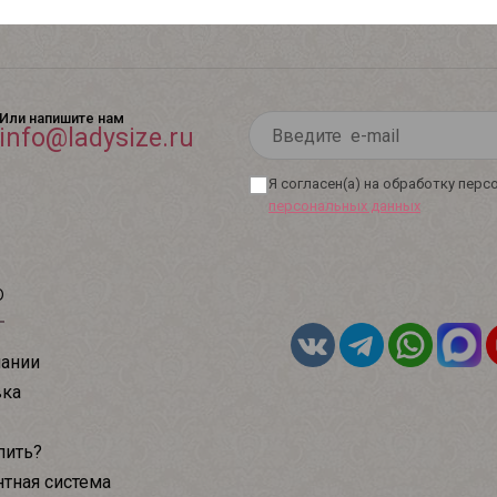
Или напишите нам
info@ladysize.ru
Я согласен(а) на обработку пер
персональных данных
ю
ании
вка
пить?
тная система