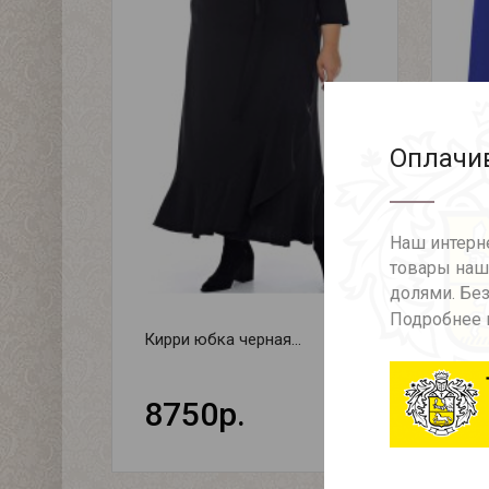
Оплачив
Наш интерне
товары наше
долями. Без
Подробнее 
Кирри юбка черная...
Кир
8750р.
8