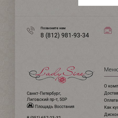
Позвоните нам
8 (812) 981-93-34
Мен
О комп
Доста
Санкт-Петербург,
Лиговский пр-т, 50Р
Оплата
Площадь Восстания
Как ку
Дискон
8 (951) 657-23-32