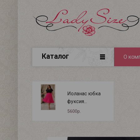
Каталог
О ком
Иоланас юбка
фуксия...
5600р.