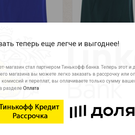
ать теперь еще легче и выгоднее!
т-магазин стал партнером Тинькофф банка. Теперь этот и 
го магазина вы можете легко заказать в рассрочку или о
 комиссий и переплат, вы оплачиваете только сумму ваше
в разделе
Оплата
ри юбка электрик...
Кирри юбка изумрудная...
750р.
8750р.