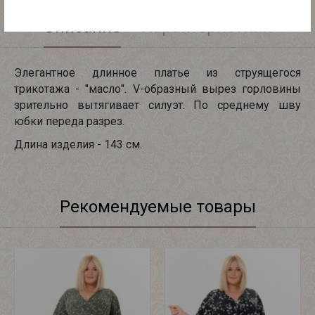
Описание
Характеристики
Элегантное длинное платье из струящегося
трикотажа - "масло". V-образный вырез горловины
зрительно вытягивает силуэт. По среднему шву
юбки переда разрез.
Длина изделия - 143 см.
Рекомендуемые товары