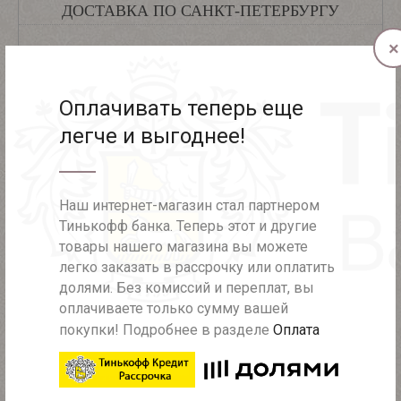
ДОСТАВКА ПО САНКТ-ПЕТЕРБУРГУ
×
Самовывоз из шоу-рума - бесплатно
Доставка в день заказа - 700 рублей
Оплачивать теперь еще
Доставка курьером в пределах КАД - 450 рублей
легче и выгоднее!
Доставка курьером за КАД - 600 рублей
Наш интернет-магазин стал партнером
ДОСТАВКА ПО РОССИИ
Тинькофф банка. Теперь этот и другие
товары нашего магазина вы можете
легко заказать в рассрочку или оплатить
При полной предоплате (при заказе более 2000 рублей) -
бесплатно
долями. Без комиссий и переплат, вы
оплачиваете только сумму вашей
При полной предоплате (при заказе менее 2000 рублей) -
покупки! Подробнее в разделе
Оплата
250 рублей
Частичная предоплата - 450 рублей