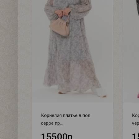
Корнелия платье в пол
Кор
серое пр...
чер
15500р.
1