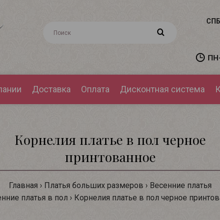
СПБ
ПН-
пании
Доставка
Оплата
Дисконтная система
К
Корнелия платье в пол черное
принтованное
Главная
Платья больших размеров
Весенние платья
нние платья в пол
Корнелия платье в пол черное принто