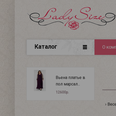
Каталог
О ком
Вьена платье в
пол марсал...
12600р.
Весе