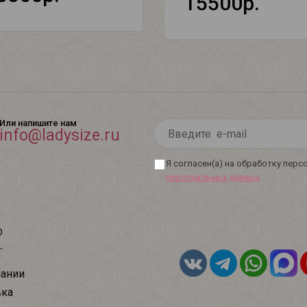
15500р.
Или напишите нам
info@ladysize.ru
Я согласен(а) на обработку пер
персональных данных
ю
ании
вка