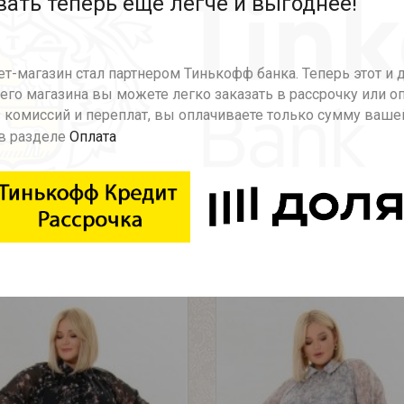
ать теперь еще легче и выгоднее!
Описание
Характеристики
т-магазин стал партнером Тинькофф банка. Теперь этот и 
няя часть отрезная, застегивается на навесные петли и п
го магазина вы можете легко заказать в рассрочку или о
ная и образует каскадную струящуюся юбку. По горлов
 комиссий и переплат, вы оплачиваете только сумму ваше
по низу. Модель выполнена из шифона, на подкладке из эла
в разделе
Оплата
Рекомендуемые товары