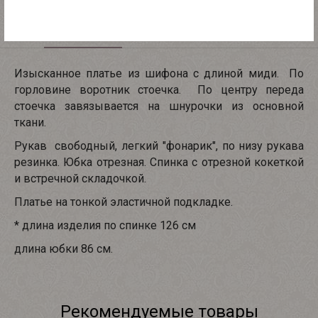
Описание
Характеристики
Изысканное платье из шифона с длиной миди. По
горловине воротник стоечка. По центру переда
стоечка завязывается на шнурочки из основной
ткани.
Рукав свободный, легкий "фонарик", по низу рукава
резинка. Юбка отрезная. Спинка с отрезной кокеткой
и встречной складочкой.
Платье на тонкой эластичной подкладке.
* длина изделия по спинке 126 см
длина юбки 86 см.
Рекомендуемые товары