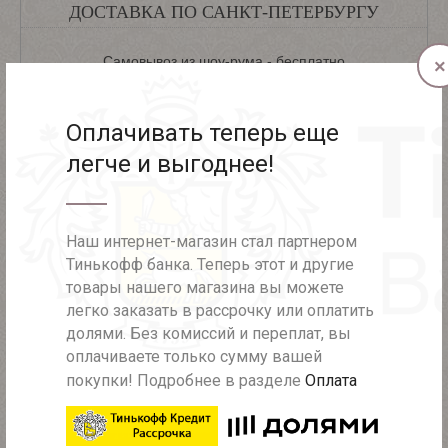
ДОСТАВКА ПО САНКТ-ПЕТЕРБУРГУ
Самовывоз из шоу-рума - бесплатно
×
Доставка в день заказа - 700 рублей
Оплачивать теперь еще
Доставка курьером в пределах КАД - 450 рублей
легче и выгоднее!
Доставка курьером за КАД - 600 рублей
Наш интернет-магазин стал партнером
ДОСТАВКА ПО РОССИИ
Тинькофф банка. Теперь этот и другие
товары нашего магазина вы можете
При полной предоплате (при заказе более 2000 рублей) -
легко заказать в рассрочку или оплатить
бесплатно
долями. Без комиссий и переплат, вы
При полной предоплате (при заказе менее 2000 рублей) -
оплачиваете только сумму вашей
250 рублей
покупки! Подробнее в разделе
Оплата
Частичная предоплата - 450 рублей