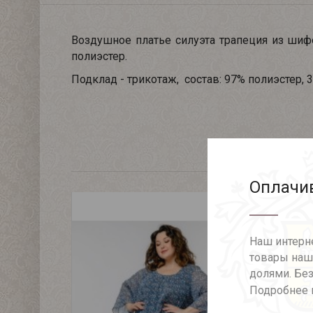
Воздушное платье силуэта трапеция из шиф
полиэстер.
Подклад - трикотаж, состав: 97% полиэстер, 3
Оплачив
Наш интерне
товары наше
долями. Без
Подробнее 