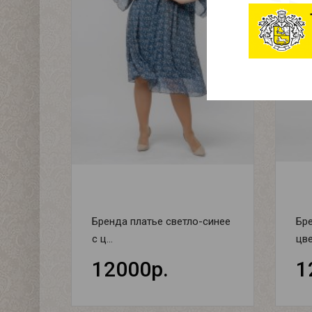
Бренда платье светло-синее
Бре
с ц...
цве
12000р.
1