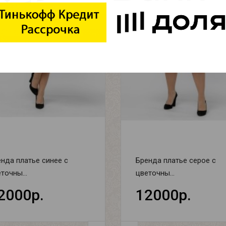
нда платье синее с
Бренда платье серое с
точны...
цветочны...
2000р.
12000р.