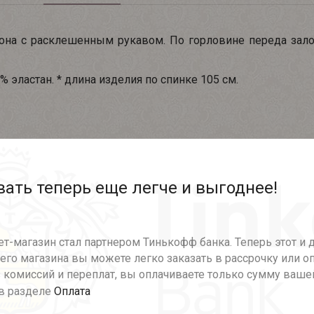
она с расклешенным рукавом. По горловине переда зал
% эластан. * длина изделия по спинке 105 см.
Рекомендуемые товары
ать теперь еще легче и выгоднее!
т-магазин стал партнером Тинькофф банка. Теперь этот и 
го магазина вы можете легко заказать в рассрочку или о
 комиссий и переплат, вы оплачиваете только сумму ваше
в разделе
Оплата