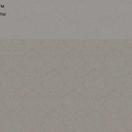
ум
кты