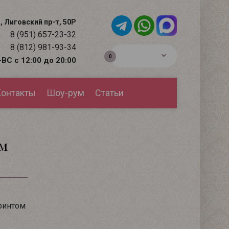
, Лиговский пр-т, 50Р
8 (951) 657-23-32
8 (812) 981-93-34
0р.
0
ВС с 12:00 до 20:00
онтакты
Шоу-рум
Статьи
ым
ринтом