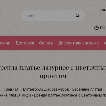
СПБ
ПН-
пании
Доставка
Оплата
Дисконтная система
К
ренда платье лазурное с цветочн
принтом
Главная
Платья больших размеров
Весенние платья
нние платья миди
Бренда платье лазурное с цветочным п