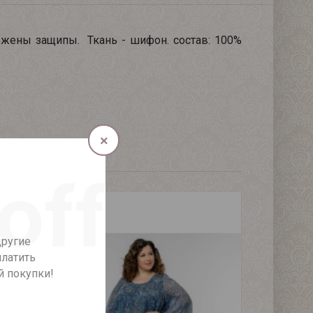
ожены защипы. Ткань - шифон. состав: 100%
×
другие
платить
й покупки!