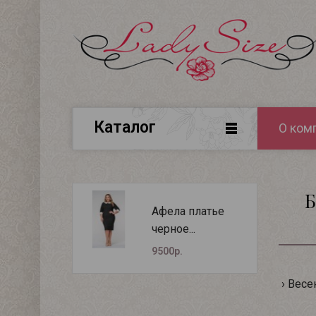
Каталог
О ком
Б
Афела платье
черное...
9500р.
Весе