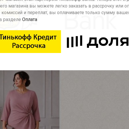
го магазина вы можете легко заказать в рассрочку или о
, с рукавом 3/4. V - образный вырез по лифу. Перекру
 комиссий и переплат, вы оплачиваете только сумму ваше
ой и привлекательной. Прекрасный вариант для незабыва
в разделе
Оплата
Рекомендуемые товары