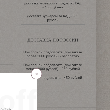
Доставка курьером в пределах КАД
- 450 рублей
Доставка курьером за КАД - 600
рублей
ДОСТАВКА ПО РОССИИ
При полной предоплате (при заказе
более 2000 рублей) - бесплатно
При полной предоплате (при заказе
менее 2000 рублей) - 250 рублей
×
Частичная предоплата - 450 рублей
другие