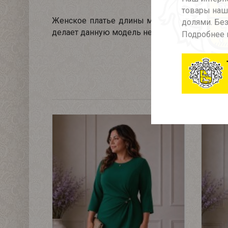
товары наше
Женское платье длины миди из шелк-плазмы
долями. Без
делает данную модель необычайно комфортн
Подробнее 