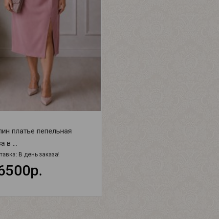
ин платье пепельная
 в ...
тавка:
В день заказа!
6500р.