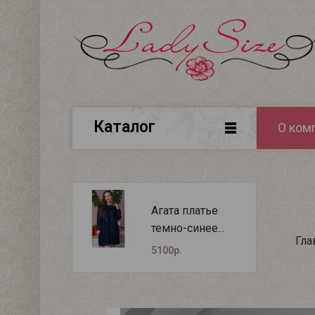
Каталог
О ком
Агата платье
темно-синее...
Гла
5100р.