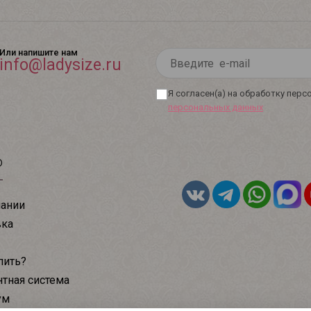
Или напишите нам
info@ladysize.ru
Я согласен(а) на обработку пер
персональных данных
ю
ании
вка
пить?
тная система
ум