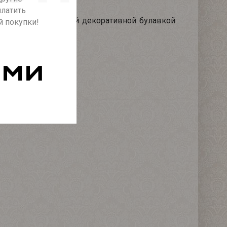
платить
т с боку украшенный декоративной булавкой
й покупки!
емого торжества.