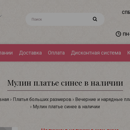
СПБ
ПН-
пании
Доставка
Оплата
Дисконтная система
К
Мулин платье синее в наличии
вная
Платья больших размеров
Вечерние и нарядные пл
Мулин платье синее в наличии