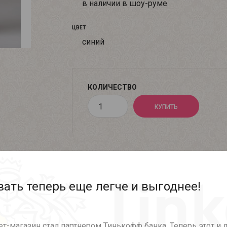
в наличии в шоу-руме
ЦВЕТ
синий
КОЛИЧЕСТВО
ать теперь еще легче и выгоднее!
Описание
Характеристики
т-магазин стал партнером Тинькофф банка. Теперь этот и 