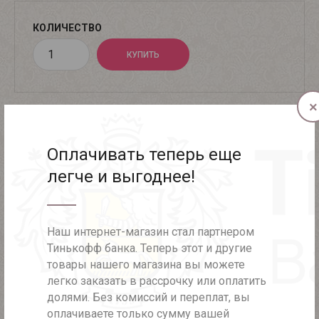
КОЛИЧЕСТВО
×
Этот и другие товары вы можете приобрести с
Оплачивать теперь еще
помощью
Тинькофф рассрочки или оплатить долями
!
легче и выгоднее!
Без переплат!
Наш интернет-магазин стал партнером
ВОЗНИКЛИ ВОПРОСЫ ИЛИ СЛОЖНОСТИ?
Тинькофф банка. Теперь этот и другие
товары нашего магазина вы можете
8 (812) 981-93-34
легко заказать в рассрочку или оплатить
долями. Без комиссий и переплат, вы
оплачиваете только сумму вашей