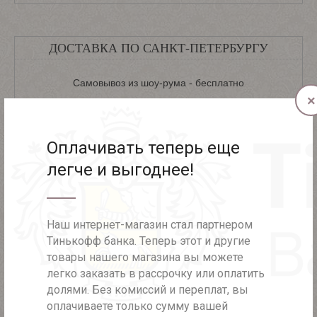
ДОСТАВКА ПО САНКТ-ПЕТЕРБУРГУ
Самовывоз из шоу-рума - бесплатно
×
Доставка в день заказа - 700 рублей
Доставка курьером в пределах КАД - 450 рублей
Оплачивать теперь еще
Доставка курьером за КАД - 600 рублей
легче и выгоднее!
ДОСТАВКА ПО РОССИИ
Наш интернет-магазин стал партнером
Тинькофф банка. Теперь этот и другие
При полной предоплате (при заказе более 2000 рублей) -
товары нашего магазина вы можете
бесплатно
легко заказать в рассрочку или оплатить
При полной предоплате (при заказе менее 2000 рублей) -
долями. Без комиссий и переплат, вы
250 рублей
оплачиваете только сумму вашей