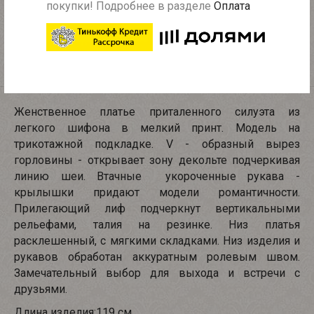
покупки! Подробнее в разделе
Оплата
Частичная предоплата - 450 рублей
Описание
Характеристики
Женственное платье приталенного силуэта из
легкого шифона в мелкий принт. Модель на
трикотажной подкладке. V - образный вырез
горловины - открывает зону декольте подчеркивая
линию шеи. Втачные укороченные рукава -
крылышки придают модели романтичности.
Прилегающий лиф подчеркнут вертикальными
рельефами, талия на резинке. Низ платья
расклешенный, с мягкими складками. Низ изделия и
рукавов обработан аккуратным ролевым швом.
Замечательный выбор для выхода и встречи с
друзьями.
Длина изделия:119 см