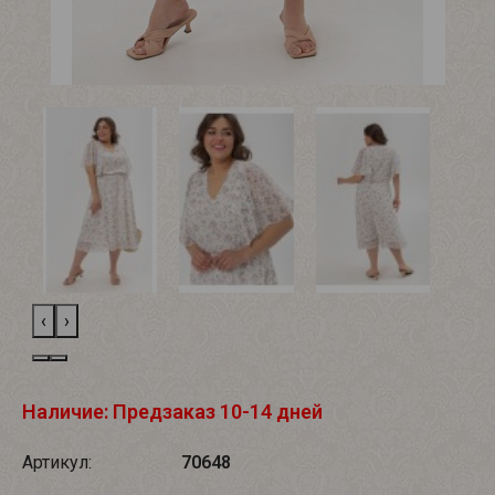
‹
›
Наличие: Предзаказ 10-14 дней
Артикул:
70648