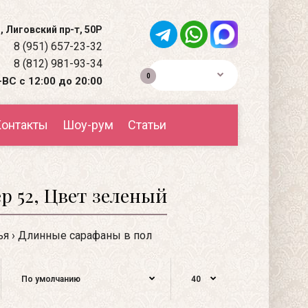
, Лиговский пр-т, 50Р
8 (951) 657-23-32
8 (812) 981-93-34
0р.
0
ВС с 12:00 до 20:00
онтакты
Шоу-рум
Статьи
р 52, Цвет зеленый
ья
Длинные сарафаны в пол