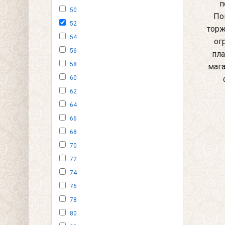
п
50
По
52
торж
54
ог
56
пла
58
мага
60
62
64
66
68
70
72
74
76
78
80