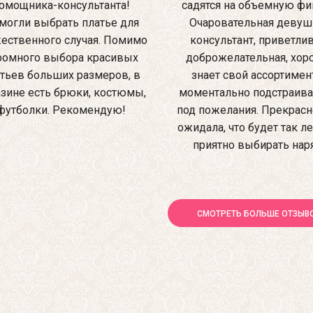
омощника-консультанта!
садятся на объемную фиг
могли выбрать платье для
Очаровательная девуш
ественного случая. Помимо
консультант, приветлив
ромного выбора красивых
доброжелательная, хо
тьев больших размеров, в
знает свой ассортимен
зине есть брюки, костюмы,
моментально подстраив
футболки. Рекомендую!
под пожелания. Прекрасно
ожидала, что будет так ле
приятно выбирать нар
СМОТРЕТЬ БОЛЬШЕ ОТЗЫВ