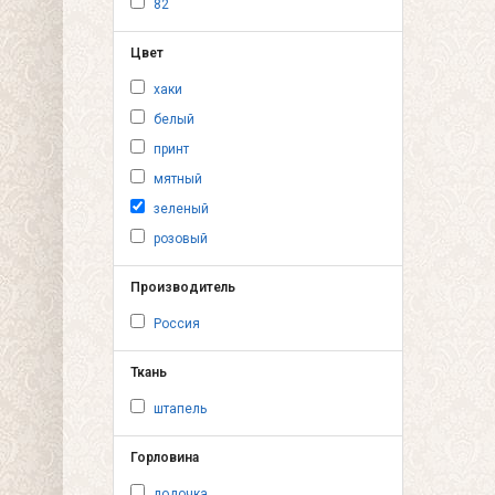
82
Цвет
хаки
белый
принт
мятный
зеленый
розовый
Производитель
Россия
Ткань
штапель
Горловина
лодочка