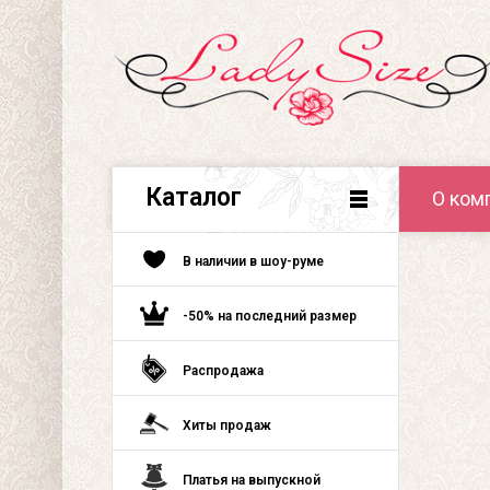
Каталог
О ком
В наличии в шоу-руме
-50% на последний размер
Распродажа
Хиты продаж
Платья на выпускной