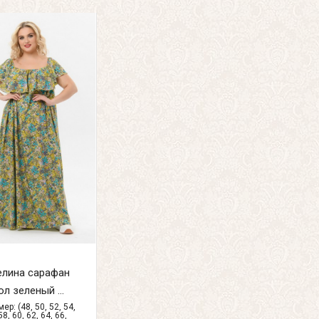
елина сарафан
ол зеленый ...
ер: (48, 50, 52, 54,
58, 60, 62, 64, 66,