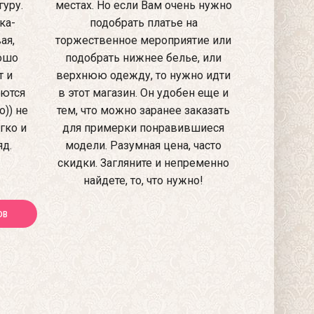
уру.
местах. Но если Вам очень нужно
ка-
подобрать платье на
ая,
торжественное мероприятие или
рошо
подобрать нижнее белье, или
т и
верхнюю одежду, то нужно идти
аются
в этот магазин. Он удобен еще и
)) не
тем, что можно заранее заказать
гко и
для примерки понравившиеся
яд.
модели. Разумная цена, часто
скидки. Загляните и непременно
найдете, то, что нужно!
ОВ