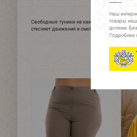
Наш интерне
товары наше
Свободные туники на каждый день в ярких о
долями. Без
стесняет движения и смотрится стильно.
Подробнее 