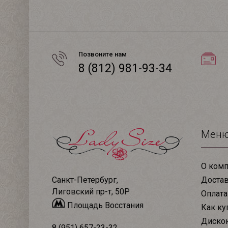
Позвоните нам
8 (812) 981-93-34
Мен
О комп
Доста
Санкт-Петербург,
Лиговский пр-т, 50Р
Оплата
Площадь Восстания
Как ку
Дискон
8 (951) 657-23-32