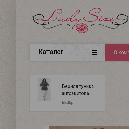
Каталог
О ком
Берилл туника
антрацитова...
6500р.