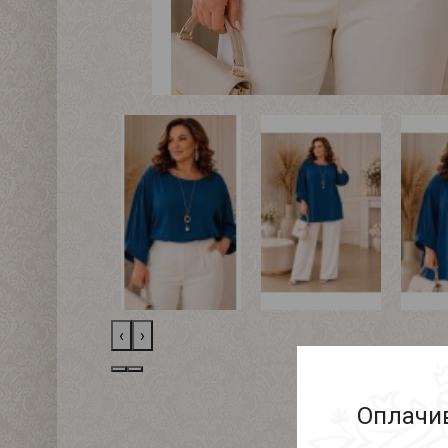
‹
›
Оплачив