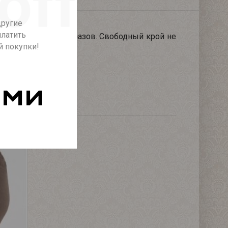
другие
платить
йдут для летних образов. Свободный крой не
й покупки!